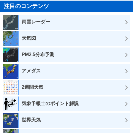
注目のコンテンツ
雨雲レーダー
天気図
PM2.5分布予測
アメダス
2週間天気
気象予報士のポイント解説
世界天気