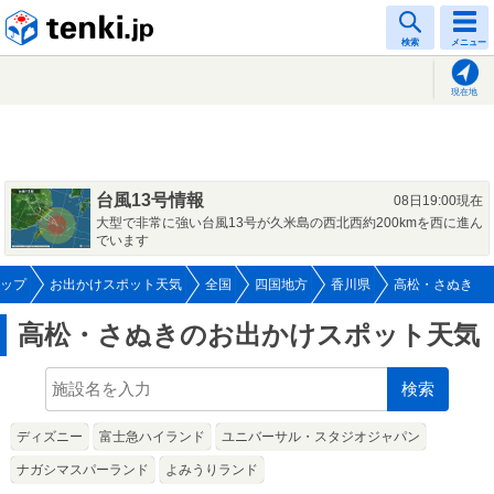
tenki.jp
検索
メニュー
現在地
台風13号情報
08日19:00現在
大型で非常に強い台風13号が久米島の西北西約200kmを西に進ん
でいます
ップ
お出かけスポット天気
全国
四国地方
香川県
高松・さぬき
高松・さぬきのお出かけスポット天気
検索
ディズニー
富士急ハイランド
ユニバーサル・スタジオジャパン
ナガシマスパーランド
よみうりランド