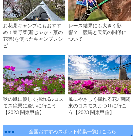
お花見キャンプにもおすす
レース結果にも大きく影
め！春野菜(新じゃが・菜の
響？ 競馬と天気の関係に
花等)を使ったキャンプレシ
ついて
ピ
秋の風に優しく揺れる♪コス
風にやさしく揺れる花♪ 南関
モス絶景に逢いに行こう
東のコスモスまつりに行こ
【2023 関東甲信】
う【2023 関東甲信】
全国おすすめスポット特集一覧はこちら