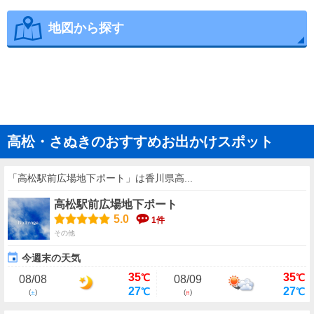
地図から探す
高松・さぬきのおすすめお出かけスポット
「高松駅前広場地下ポート」は香川県高...
高松駅前広場地下ポート
5.0
1件
その他
今週末の天気
35
35
℃
℃
08/08
08/09
27
27
℃
℃
(
)
(
)
土
日