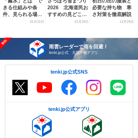
「霧氷」とは で
さっぽろ雪まつり
初日の出の服装と
きる仕組みや条
2026 北海道民お
必要な持ち物 寒
件、見られる場所
すすめの見どころ
さ対策を徹底解説
を解説
をご紹介！
01月31日
01月29日
12月29日
雨雲レーダーで雨を回避！
tenki.jp公式 天気予報アプリ
tenki.jp公式SNS
tenki.jp公式アプリ