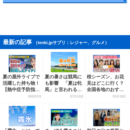
最新の記事
（tenki.jpサプリ：レジャー、グルメ）
夏の屋外ライブで
夏の暑さは競馬に
桜シーズン、お花
活躍した持ち物！
も影響 「夏は牝
見はどこに行く？
【熱中症予防指導
馬」と言われる理
全国各地のおすす
員おすすめ】
由を探る
め桜スポットをご
08月07日
07月10日
03月19日
紹介！