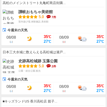
高松のメインストリート丸亀町商店街隣...
讃岐おもちゃ美術館
5.0
7件
室内遊び場,体験施設,美術館
今週末の天気
35
35
℃
℃
08/08
08/09
27
27
℃
℃
(
)
(
)
土
日
日本三大水城に数えらえる高松城は瀬戸...
史跡高松城跡 玉藻公園
5.0
2件
公園・総合公園,観光
今週末の天気
35
35
℃
℃
08/08
08/09
27
27
℃
℃
(
)
(
)
土
日
■キッズランドUS 香川高松店 親子...