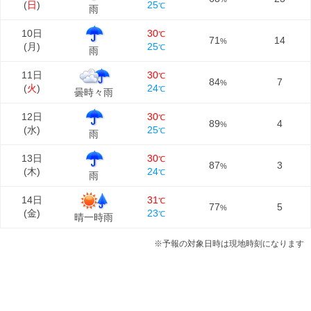
(
日
)
25
℃
雨
10日
30
℃
71
14
%
(
月
)
25
℃
雨
11日
30
℃
84
7
%
(
火
)
24
℃
曇時々雨
12日
30
℃
89
4
%
(
水
)
25
℃
雨
13日
30
℃
87
3
%
(
木
)
24
℃
雨
14日
31
℃
77
5
%
(
金
)
23
℃
晴一時雨
※予報の対象日時は現地時刻になります