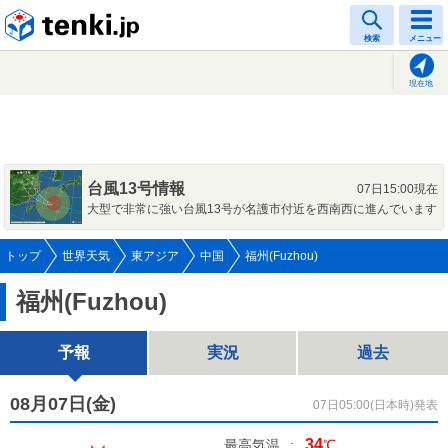
tenki.jp
検索
メニュー
現在地
台風13号情報
07日15:00現在
大型で非常に強い台風13号が名護市付近を西南西に進んでいます
トップ
世界天気
東アジア
中国
福州(Fuzhou)
福州(Fuzhou)
予報
実況
過去
08月07日(
金
)
07日05:00(日本時)発表
34
最高気温
:
℃