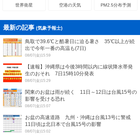
空港の天気
PM2.5分布予測
世界衛星
最新の記事
(気象予報士)
鳥取で39.6℃と酷暑日に迫る暑さ 35℃以上が続
出で今年一番の高温も(7日)
08/07(金)15:59
【速報】沖縄県は今後3時間以内に線状降水帯発
生のおそれ 7日15時10分発表
08/07(金)15:29
関東のお盆は雨が続く 11日～12日は台風15号の
影響を受ける恐れ
08/07(金)15:07
お盆の高速道路 九州・沖縄は台風13号に警戒
11日頃は北日本で台風15号の影響
08/07(金)15:02