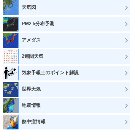
天気図
PM2.5分布予測
アメダス
2週間天気
気象予報士のポイント解説
世界天気
地震情報
熱中症情報