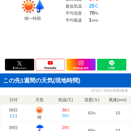
25
最低気温
:
℃
70
平均湿度
:
%
晴一時雨
1
平均風速
:
m/s
この先1週間の天気(現地時間)
07日17:00(日本時)発表
日付
天気
気温(℃)
湿度(％)
風速(m/s)
08日
36
℃
62
10
%
(
土
)
26
℃
晴
09日
29
℃
68
23
%