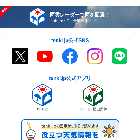
雨雲レーダーで雨を回避！
tenki.jp公式 天気予報アプリ
tenki.jp公式SNS
tenki.jp公式アプリ
tenki.jp
tenki.jp 登山天気