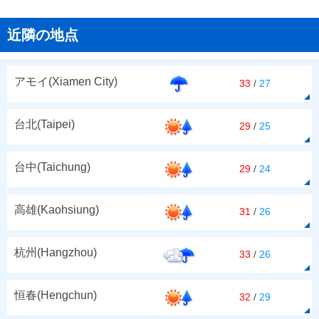
近隣の地点
アモイ(Xiamen City)
33
/
27
台北(Taipei)
29
/
25
台中(Taichung)
29
/
24
高雄(Kaohsiung)
31
/
26
杭州(Hangzhou)
33
/
26
恒春(Hengchun)
32
/
29