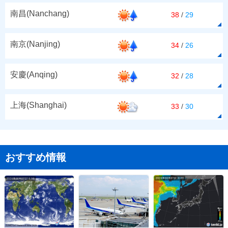
南昌(Nanchang)
38
/
29
南京(Nanjing)
34
/
26
安慶(Anqing)
32
/
28
上海(Shanghai)
33
/
30
おすすめ情報