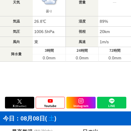
天気
雲量
---
曇り
26.8℃
89%
気温
湿度
1006.5hPa
20km
気圧
視程
東
1m/s
風向
風速
3時間
24時間
72時間
降水量
0.0mm
0.0mm
0.0mm
今日：08月08日(
土
)