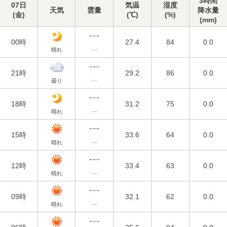
3時間
07日
気温
湿度
天気
雲量
降水量
(
金
)
(℃)
(%)
(mm)
00時
27.4
84
0.0
晴れ
---
21時
29.2
86
0.0
曇り
---
18時
31.2
75
0.0
晴れ
---
15時
33.6
64
0.0
晴れ
---
12時
33.4
63
0.0
晴れ
---
09時
32.1
62
0.0
晴れ
---