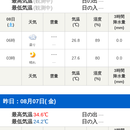
最高気温
(観測中)
日の出
---
最低気温
(観測中)
日の入
---
3時間
08日
気温
湿度
天気
雲量
降水量
(
土
)
(℃)
(%)
(mm)
06時
26.8
89
0.0
曇り
---
03時
27.6
80
0.0
晴れ
---
3時間
気温
湿度
天気
雲量
降水量
(℃)
(%)
(mm)
昨日：08月07日(
金
)
最高気温
34.6℃
日の出
---
最低気温
24.2℃
日の入
---