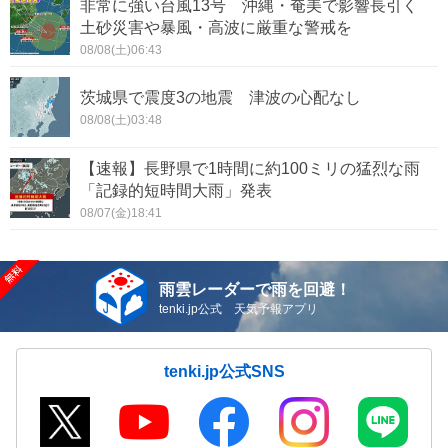
非常に強い台風13号 沖縄・奄美で影響長引く
土砂災害や暴風・高波に厳重な警戒を
08/08(土)06:43
茨城県で震度3の地震 津波の心配なし
08/08(土)03:48
【速報】長野県で1時間に約100ミリの猛烈な雨
「記録的短時間大雨」発表
08/07(金)18:41
雨雲レーダーで雨を回避！
tenki.jp公式 天気予報アプリ
tenki.jp公式SNS