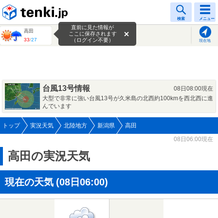
tenki.jp
検索
メニュー
直前に見た情報が
高田
ここに保存されます
33
/
27
（ログイン不要）
現在地
台風13号情報
08日08:00現在
大型で非常に強い台風13号が久米島の北西約100kmを西北西に進
んでいます
トップ
実況天気
北陸地方
新潟県
高田
08日06:00現在
高田の実況天気
現在の天気
(08日06:00)