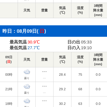
3時間
気温
湿度
天気
雲量
降水量
(℃)
(%)
(mm)
昨日：08月09日(
日
)
最高気温
30.9℃
日の出
05:33
最低気温
27.7℃
日の入
19:10
3時間
09日
気温
湿度
天気
雲量
降水量
(
日
)
(℃)
(%)
(mm)
00時
28.4
75
0.0
曇り
---
21時
29.2
68
0.0
曇り
---
18時
30.2
63
0.0