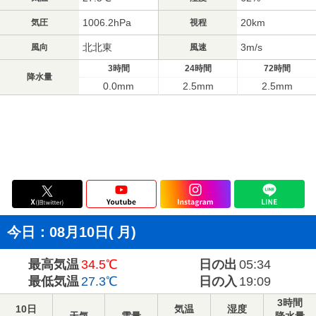
1006.2hPa
20km
気圧
視程
北北東
3m/s
風向
風速
3時間
24時間
72時間
降水量
0.0mm
2.5mm
2.5mm
今日：08月10日(
月
)
最高気温
34.5℃
日の出
05:34
最低気温
27.3℃
日の入
19:09
3時間
10日
気温
湿度