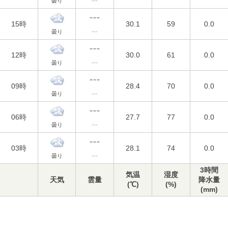
曇り
---
15時
30.1
59
0.0
曇り
---
12時
30.0
61
0.0
曇り
---
09時
28.4
70
0.0
曇り
---
06時
27.7
77
0.0
曇り
---
03時
28.1
74
0.0
曇り
---
3時間
気温
湿度
天気
雲量
降水量
(℃)
(%)
(mm)