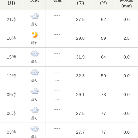
天気
雲量
降水量
(
月
)
(℃)
(%)
(mm)
21時
27.5
62
0.0
曇り
---
18時
29.8
59
2.5
晴れ
---
15時
31.9
64
0.0
曇り
---
12時
32.3
59
0.0
曇り
---
09時
29.1
73
0.0
曇り
---
06時
27.5
77
0.0
曇り
---
03時
27.7
77
0.0
曇り
---