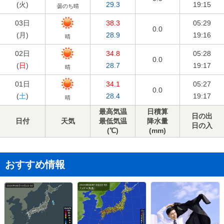
(
火
)
29.3
19:15
曇のち晴
03日
38.3
05:29
0.0
(
月
)
28.9
19:16
晴
02日
34.8
05:28
0.0
(
日
)
28.7
19:17
晴
01日
34.1
05:27
0.0
(
土
)
28.4
19:17
晴
最高気温
日積算
日の出
日付
天気
最低気温
降水量
日の入
(℃)
(mm)
おすすめ情報