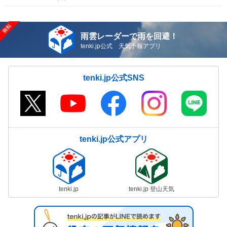
雨雲レーダーで雨を回避！
tenki.jp公式 天気予報アプリ
tenki.jp公式SNS
tenki.jp公式アプリ
tenki.jp
tenki.jp 登山天気