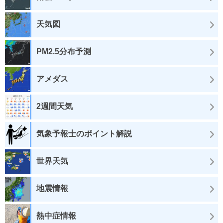
天気図
PM2.5分布予測
アメダス
2週間天気
気象予報士のポイント解説
世界天気
地震情報
熱中症情報