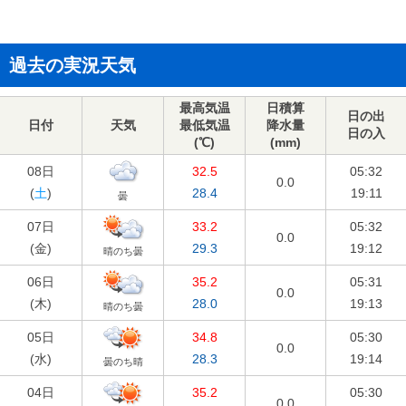
過去の実況天気
最高気温
日積算
日の出
日付
天気
最低気温
降水量
日の入
(℃)
(mm)
08日
32.5
05:32
0.0
(
土
)
28.4
19:11
曇
07日
33.2
05:32
0.0
(
金
)
29.3
19:12
晴のち曇
06日
35.2
05:31
0.0
(
木
)
28.0
19:13
晴のち曇
05日
34.8
05:30
0.0
(
水
)
28.3
19:14
曇のち晴
04日
35.2
05:30
0.0