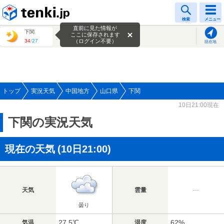
tenki.jp
検索
メニュー
直前に見た情報が
下関
ここに保存されます
34
/
27
（ログイン不要）
現在地
トップ
実況天気
中国地方
山口県
下関
10日21:00現在
下関の実況天気
現在の天気
(10日21:00)
天気
雲量
---
曇り
27.5℃
62%
気温
湿度