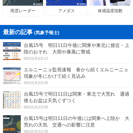
アメダス
体感温度指数
雨雲レーダー
最新の記事
(気象予報士)
台風15号 明日11日午後に関東や東北に接近・上
陸のおそれ 大雨や暴風に警戒
08/10(月)18:12
エルニーニョ監視速報 春から続くエルニーニョ
現象が冬にかけて続く見込み
08/10(月)15:40
台風15号で明日11日は関東・東北で大荒れ 通過
後もお盆は天気ぐずつく
08/10(月)15:06
台風15号は明日11日の午後には関東へ上陸か 大
荒れの天気 交通への影響に注意
08/10(月)13:28