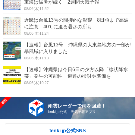
東海は猛暑が続く 2週間天気予報
08/06(木)11:52
近畿は台風13号の間接的な影響 8日頃まで高波
に注意 40℃に迫る暑さの所も
08/06(木)11:24
【速報】台風13号 沖縄県の大東島地方の一部が
暴風域に入りました
08/06(木)11:13
【速報】沖縄県は今日6日の夕方以降「線状降水
帯」発生の可能性 避難の検討や準備を
08/06(木)10:27
雨雲レーダーで雨を回避！
tenki.jp公式 天気予報アプリ
tenki.jp公式SNS