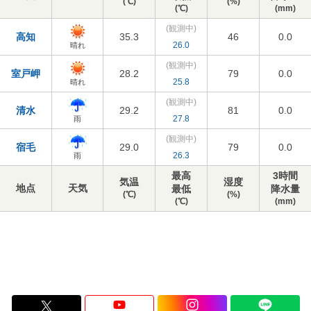
(℃)
(%)
(℃)
(mm)
(観測中)
高知
35.3
46
0.0
26.0
晴れ
(観測中)
室戸岬
28.2
79
0.0
25.8
晴れ
(観測中)
清水
29.2
81
0.0
27.8
雨
(観測中)
宿毛
29.0
79
0.0
26.3
雨
最高
3時間
気温
湿度
地点
天気
最低
降水量
(℃)
(%)
(℃)
(mm)