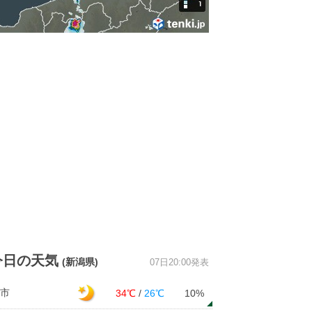
20
40
50
50
50
50
50
5
0
0
0.2
0.2
0.2
0.7
0.1
0.
北北西
北北西
北
北
北
北北東
北
北北
1
1
2
2
2
2
3
2
今日の天気
(新潟県)
07日20:00発表
市
34℃
/
26℃
10%