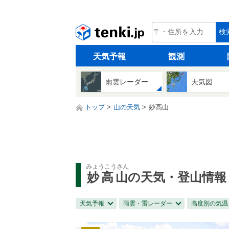
tenki.jp
検
天気予報
観測
雨雲レーダー
天気図
トップ
山の天気
妙高山
みょうこうさん
妙高山
の天気・登山情報
天気予報
雨雲・雷レーダー
高度別の気温