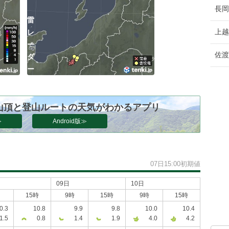
長岡
雷
上越
レ
ー
佐渡
ダ
ー
山頂と登山ルートの天気がわかるアプリ
≫
Android版≫
）
07日15:00初期値
09日
10日
15時
9時
15時
9時
15時
0.3
10.8
9.9
9.8
10.0
10.4
1.5
0.8
1.4
1.9
4.0
4.2