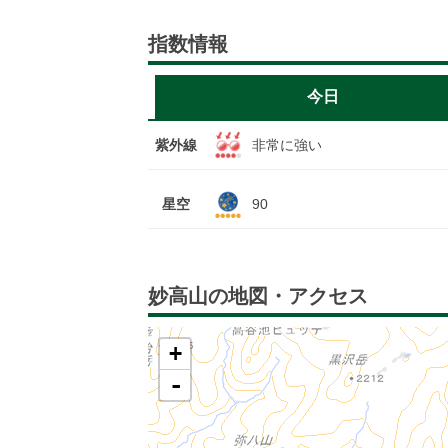
指数情報
今日
紫外線
非常に強い
星空
90
妙高山の地図・アクセス
+
-