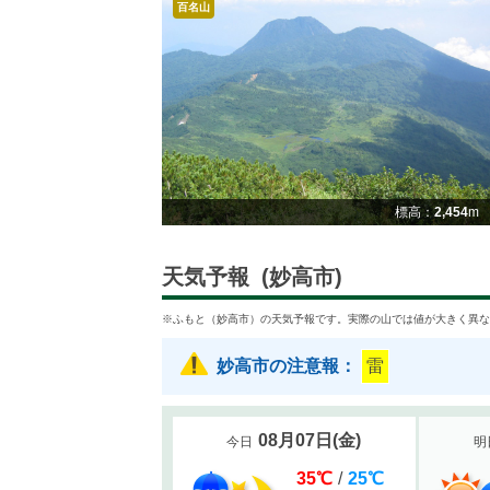
百名山
標高：
2,454
m
天気予報
(妙高市)
※ふもと（妙高市）の天気予報です。実際の山では値が大きく異な
妙高市の注意報：
雷
08月07日
(
金
)
今日
明
35
℃
/
25
℃