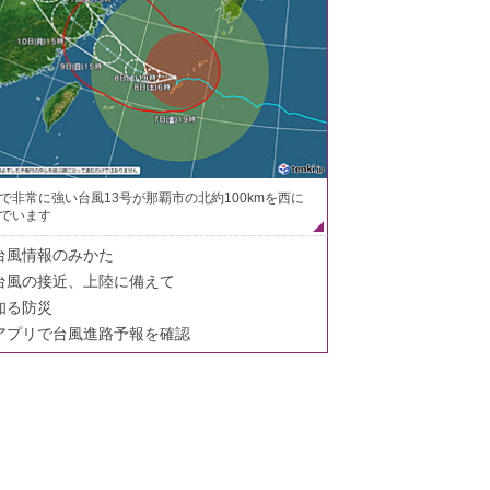
で非常に強い台風13号が那覇市の北約100kmを西に
でいます
台風情報のみかた
台風の接近、上陸に備えて
知る防災
アプリで台風進路予報を確認