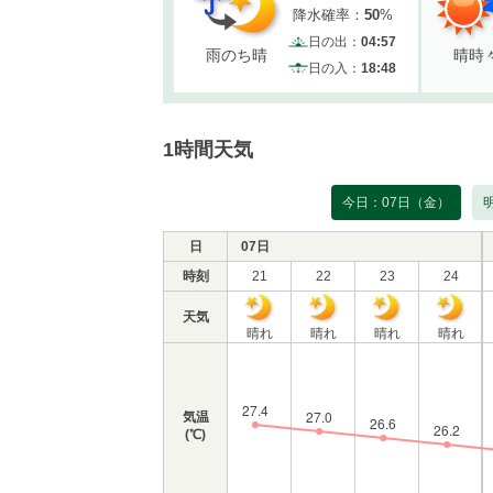
降水確率：
50
%
日の出：
04:57
雨のち晴
晴時
日の入：
18:48
1時間天気
今日：07日（金）
日
07日
時刻
21
22
23
24
天気
晴れ
晴れ
晴れ
晴れ
気温
(℃)