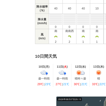
降水確率
40
40
40
10
(％)
降水量
(mm/h)
0
0
0
0
南
南南西
南
南
風
(m/s)
2
2
1
1
10日間天気
10日(
月
)
11日(
火
)
12日(
水
)
13日(
木
)
曇一時雨
曇一時雨
晴時々曇
晴
29℃
|
23℃
27℃
|
21℃
30℃
|
21℃
33℃
|
22℃