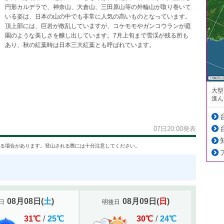
円形カルデラで、神奈山、大倉山、三田原山等の外輪山が取り巻いて
いる姿は、日本の山の中でも非常に人気の高いものとなっています。
頂上部には、巨岩が散乱していますが、コケモモやガンコウランが庭
園のような美しさを醸し出しています。7月上旬まで雪渓が残る所も
あり、秋の紅葉時は日本三大紅葉とも呼ばれています。
大型
進ん
07日20:00発表
る場合があります。登山される際には十分注意してください。
08月08日
(
土
)
08月09日
(
日
)
日
明後日
31
℃
/
25
℃
30
℃
/
24
℃