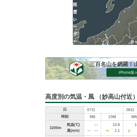
雨
雲
レ
ー
ダ
ー
三百名山を網羅！
iPhone版
高度別の気温・風
（妙高山付近
日
07日
08日
時刻
9時
15時
9時
気温
(℃)
---
10.8
1
3200m
風
(m/s)
---
---
2.1