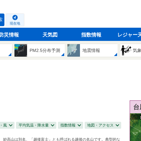
索
現在地
防災情報
天気図
指数情報
レジャー
PM2.5分布予測
地震情報
気
台
・風
平均気温・降水量
指数情報
地図・アクセス
妙高山は別名、「越後富士」とも呼ばれる越後の名山です。典型的な