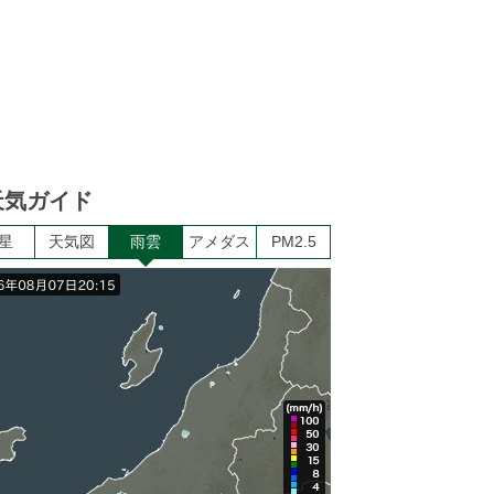
天気ガイド
星
天気図
雨雲
アメダス
PM2.5
9
10
11
12
13
14
15
1
晴れ
晴れ
小雨
小雨
小雨
小雨
小雨
小