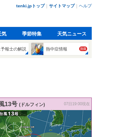
tenki.jpトップ
｜
サイトマップ
｜
ヘルプ
天気
季節特集
天気ニュース
象予報士の解説
熱中症情報
注目
風13号
(ドルフィン)
07日19:00現在