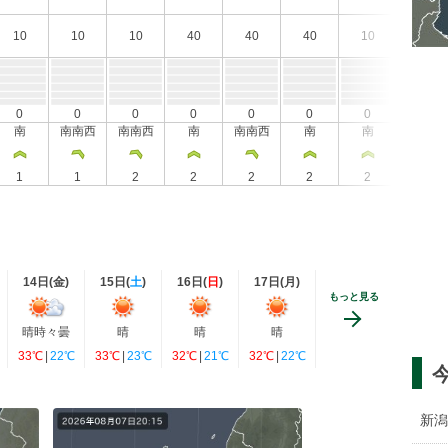
10
10
10
40
40
40
10
10
0
0
0
0
0
0
0
0
南
南南西
南南西
南
南南西
南
南
南
1
1
2
2
2
2
2
1
14日(
金
)
15日(
土
)
16日(
日
)
17日(
月
)
もっと見る
晴時々曇
晴
晴
晴
33℃
|
22℃
33℃
|
23℃
32℃
|
21℃
32℃
|
22℃
新潟