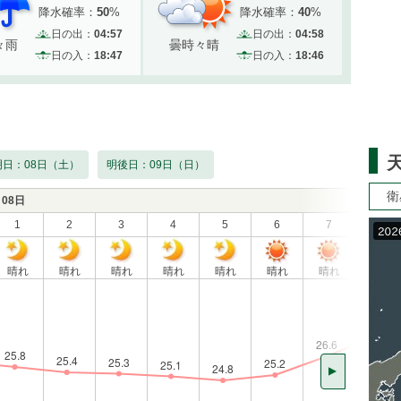
降水確率：
50
%
降水確率：
40
%
日の出：
04:57
日の出：
04:58
々雨
曇時々晴
日の入：
18:47
日の入：
18:46
明日：08日（土）
明後日：09日（日）
衛
08日
1
2
3
4
5
6
7
8
晴れ
晴れ
晴れ
晴れ
晴れ
晴れ
晴れ
晴れ
▲