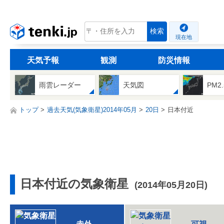
tenki.jp
検索
現在地
天気予報
観測
防災情報
雨雲レーダー
天気図
PM2
トップ
過去天気(気象衛星)2014年05月
20日
日本付近
日本付近の気象衛星
(2014年05月20日)