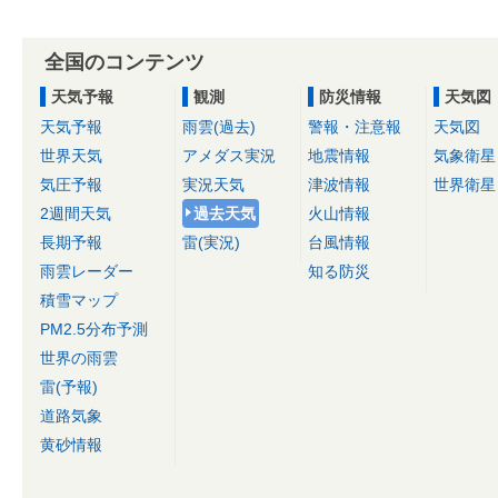
全国のコンテンツ
天気予報
観測
防災情報
天気図
天気予報
雨雲(過去)
警報・注意報
天気図
世界天気
アメダス実況
地震情報
気象衛星
気圧予報
実況天気
津波情報
世界衛星
2週間天気
過去天気
火山情報
長期予報
雷(実況)
台風情報
雨雲レーダー
知る防災
積雪マップ
PM2.5分布予測
世界の雨雲
雷(予報)
道路気象
黄砂情報