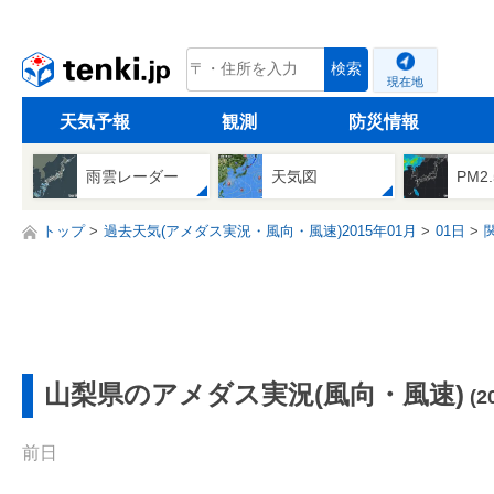
tenki.jp
検索
現在地
天気予報
観測
防災情報
雨雲レーダー
天気図
PM2
トップ
過去天気(アメダス実況・風向・風速)2015年01月
01日
山梨県のアメダス実況(風向・風速)
(
前日