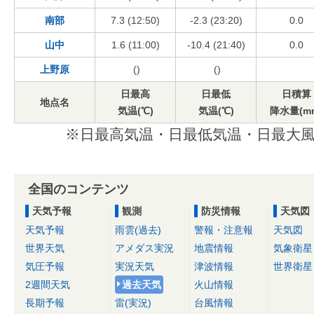
南部
7.3 (12:50)
-2.3 (23:20)
0.0
山中
1.6 (11:00)
-10.4 (21:40)
0.0
上野原
()
()
日最高
日最低
日積算
地点名
気温(℃)
気温(℃)
降水量(m
※日最高気温・日最低気温・日最大風
全国のコンテンツ
天気予報
観測
防災情報
天気図
天気予報
雨雲(過去)
警報・注意報
天気図
世界天気
アメダス実況
地震情報
気象衛星
気圧予報
実況天気
津波情報
世界衛星
2週間天気
過去天気
火山情報
長期予報
雷(実況)
台風情報