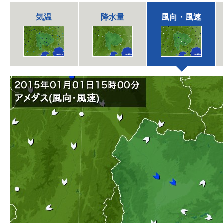
気温
降水量
風向・風速