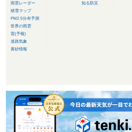
雨雲レーダー
知る防災
積雪マップ
PM2.5分布予測
世界の雨雲
雷(予報)
道路気象
黄砂情報