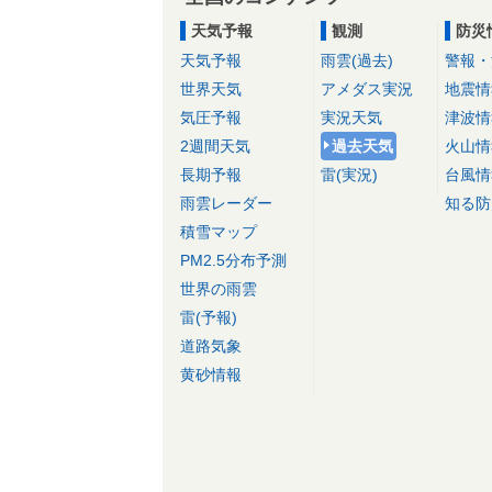
天気予報
観測
防災
天気予報
雨雲(過去)
警報・
世界天気
アメダス実況
地震情
気圧予報
実況天気
津波情
2週間天気
過去天気
火山情
長期予報
雷(実況)
台風情
雨雲レーダー
知る防
積雪マップ
PM2.5分布予測
世界の雨雲
雷(予報)
道路気象
黄砂情報