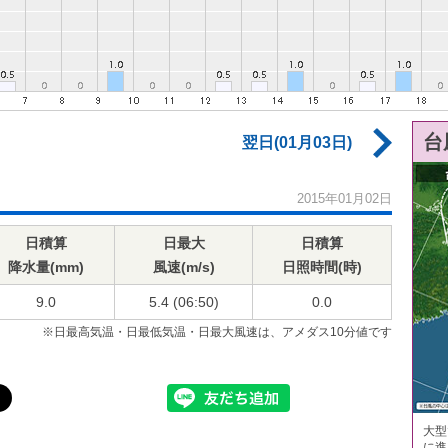
台
翌日(01月03日)
2015年01月02日
日積算
日最大
日積算
降水量(mm)
風速(m/s)
日照時間(時)
9.0
5.4 (06:50)
0.0
※日最高気温・日最低気温・日最大風速は、アメダス10分値です
大型
に進