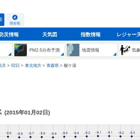
索
現在地
防災情報
天気図
指数情報
レジャー
PM2.5分布予測
地震情報
気
1月
02日
東北地方
青森県
酸ケ湯
ス
(2015年01月02日)