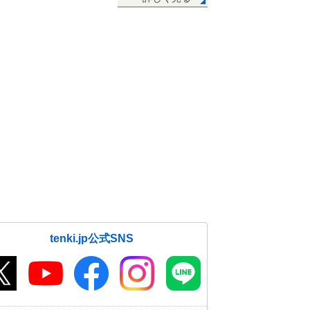
tenki.jp公式SNS