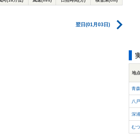
風向(16方位)
風速(m/s)
日照時間(分)
積雪深(cm)
翌日(01月03日)
地
青
八
深
む