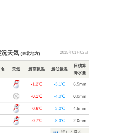
実況天気
2015年01月02日
(東北地方)
日積算
点名
天気
最高気温
最低気温
降水量
森
-1.2℃
-3.1℃
6.5
mm
戸
-0.1℃
-4.0℃
0.0
mm
浦
-0.6℃
-3.0℃
4.5
mm
つ
-0.7℃
-8.3℃
2.0
mm
詳しく見る