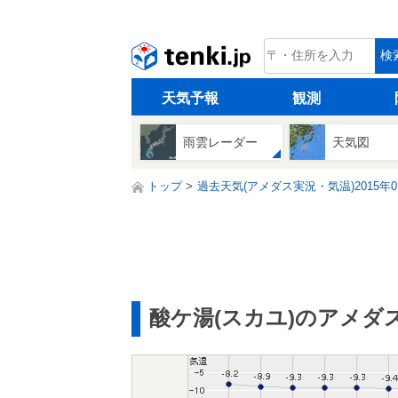
tenki.jp
検
天気予報
観測
雨雲レーダー
天気図
トップ
過去天気(アメダス実況・気温)2015年0
酸ケ湯(スカユ)のアメダ