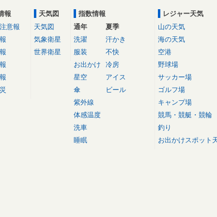
情報
天気図
指数情報
レジャー天気
注意報
天気図
通年
夏季
山の天気
報
気象衛星
洗濯
汗かき
海の天気
報
世界衛星
服装
不快
空港
報
お出かけ
冷房
野球場
報
星空
アイス
サッカー場
災
傘
ビール
ゴルフ場
紫外線
キャンプ場
体感温度
競馬・競艇・競輪
洗車
釣り
睡眠
お出かけスポット