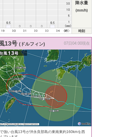
降水量
(mm/h)
時刻
風13号
(ドルフィン)
07日04:00現在
で強い台風13号が沖永良部島の東南東約160kmを西
んでいます