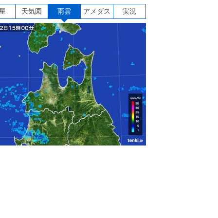
星
天気図
雨雲
アメダス
実況