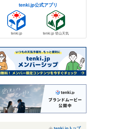
tenki.jp公式アプリ
tenki.jp
tenki.jp 登山天気
tenki.jpトップ