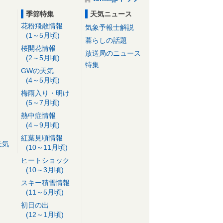
季節特集
天気ニュース
花粉飛散情報
気象予報士解説
(1～5月頃)
暮らしの話題
桜開花情報
放送局のニュース
(2～5月頃)
特集
GWの天気
(4～5月頃)
梅雨入り・明け
(5～7月頃)
熱中症情報
(4～9月頃)
紅葉見頃情報
天気
(10～11月頃)
ヒートショック
(10～3月頃)
スキー積雪情報
(11～5月頃)
初日の出
(12～1月頃)