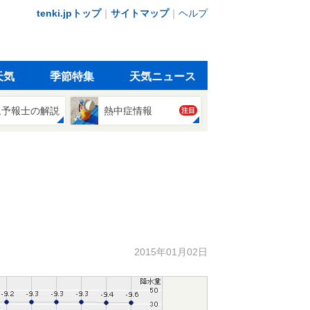
tenki.jpトップ
｜
サイトマップ
｜
ヘルプ
天気
季節特集
天気ニュース
象予報士の解説
熱中症情報
注目
2015年01月02日