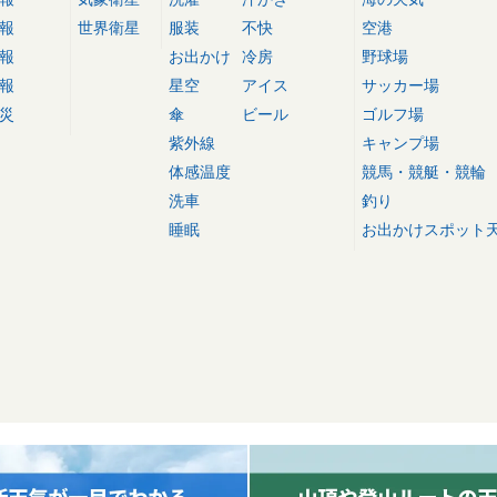
報
世界衛星
服装
不快
空港
報
お出かけ
冷房
野球場
報
星空
アイス
サッカー場
災
傘
ビール
ゴルフ場
紫外線
キャンプ場
体感温度
競馬・競艇・競輪
洗車
釣り
睡眠
お出かけスポット