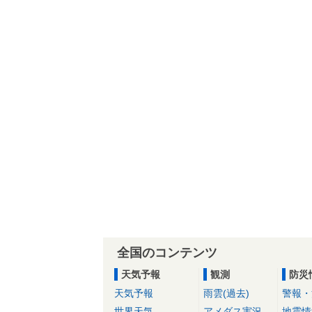
全国のコンテンツ
天気予報
観測
防災
天気予報
雨雲(過去)
警報・
世界天気
アメダス実況
地震情