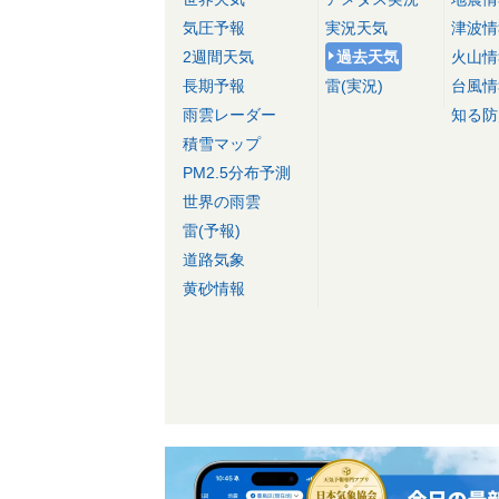
気圧予報
実況天気
津波情
2週間天気
過去天気
火山情
長期予報
雷(実況)
台風情
雨雲レーダー
知る防
積雪マップ
PM2.5分布予測
世界の雨雲
雷(予報)
道路気象
黄砂情報