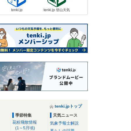
tenki.jp
tenki.jp 登山天気
tenki.jpトップ
季節特集
天気ニュース
花粉飛散情報
気象予報士解説
(1～5月頃)
暮らしの話題