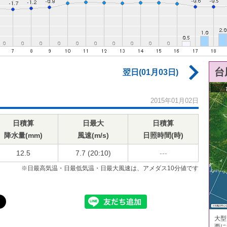
台
翌日(01月03日)
2015年01月02日
日積算
日最大
日積算
降水量(mm)
風速(m/s)
日照時間(時)
12.5
7.7 (20:10)
---
※日最高気温・日最低気温・日最大風速は、アメダス10分値です
大型
西に