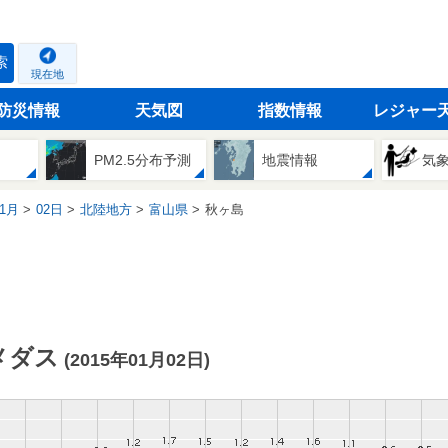
索
現在地
防災情報
天気図
指数情報
レジャー
PM2.5分布予測
地震情報
気
1月
02日
北陸地方
富山県
秋ヶ島
メダス
(2015年01月02日)