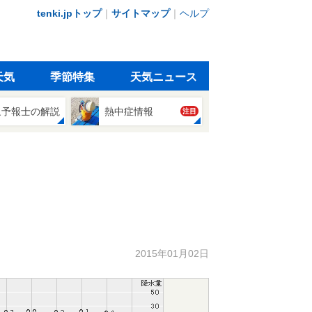
tenki.jpトップ
｜
サイトマップ
｜
ヘルプ
天気
季節特集
天気ニュース
象予報士の解説
熱中症情報
注目
2015年01月02日