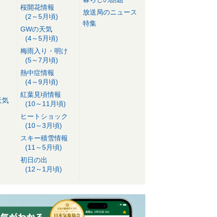
桜開花情報
放送局のニュース
(2～5月頃)
特集
GWの天気
(4～5月頃)
梅雨入り・明け
(5～7月頃)
熱中症情報
(4～9月頃)
紅葉見頃情報
天気
(10～11月頃)
ヒートショック
(10～3月頃)
スキー積雪情報
(11～5月頃)
初日の出
(12～1月頃)