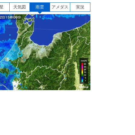
星
天気図
雨雲
アメダス
実況