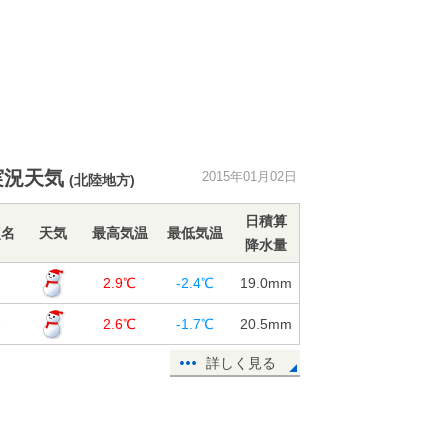
実況天気
2015年01月02日
(北陸地方)
日積算
点名
天気
最高気温
最低気温
降水量
山
2.9℃
-2.4℃
19.0
mm
木
2.6℃
-1.7℃
20.5
mm
詳しく見る