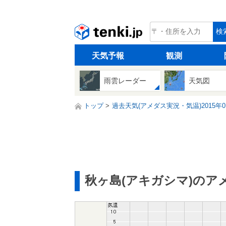
tenki.jp
検
天気予報
観測
雨雲レーダー
天気図
トップ
過去天気(アメダス実況・気温)2015年0
秋ヶ島(アキガシマ)のア