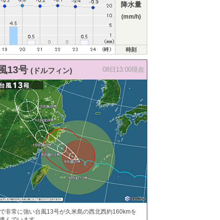
降水量
(mm/h)
時刻
風13号
(ドルフィン)
08日13:00現在
で非常に強い台風13号が久米島の西北西約160kmを
進んでいます