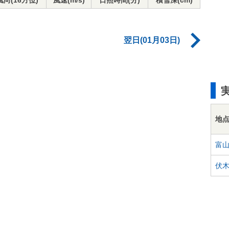
風向(16方位)
風速(m/s)
日照時間(分)
積雪深(cm)
翌日(01月03日)
地
富
伏