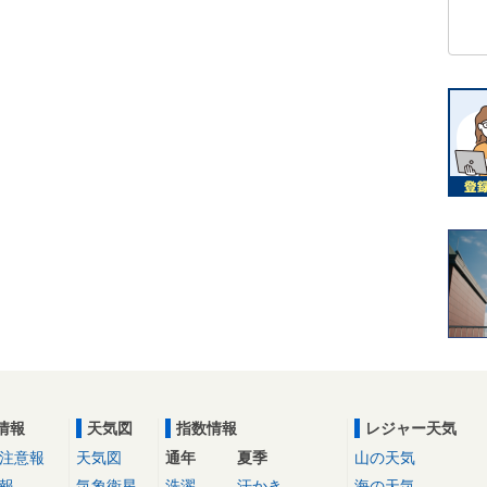
情報
天気図
指数情報
レジャー天気
注意報
天気図
通年
夏季
山の天気
報
気象衛星
洗濯
汗かき
海の天気