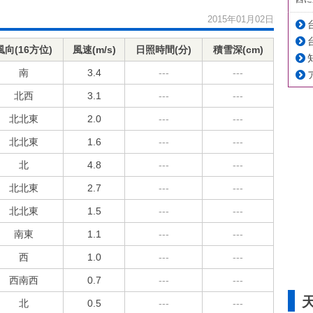
2015年01月02日
風向(16方位)
風速(m/s)
日照時間(分)
積雪深(cm)
南
3.4
---
---
北西
3.1
---
---
北北東
2.0
---
---
北北東
1.6
---
---
北
4.8
---
---
北北東
2.7
---
---
北北東
1.5
---
---
南東
1.1
---
---
西
1.0
---
---
西南西
0.7
---
---
北
0.5
---
---