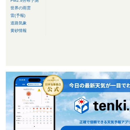
PM2.5分布予測
世界の雨雲
雷(予報)
道路気象
黄砂情報