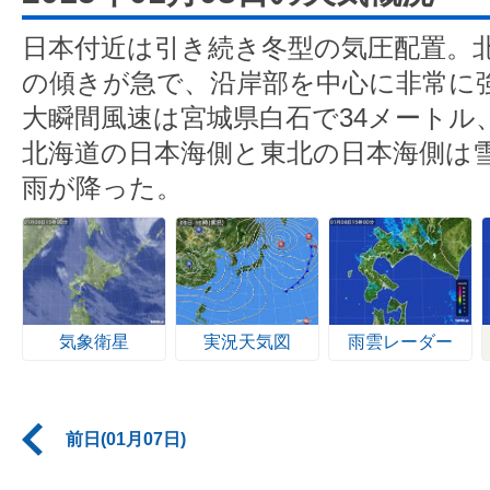
日本付近は引き続き冬型の気圧配置。
の傾きが急で、沿岸部を中心に非常に
大瞬間風速は宮城県白石で34メートル、
北海道の日本海側と東北の日本海側は
雨が降った。
気象衛星
実況天気図
雨雲レーダー
前日(01月07日)