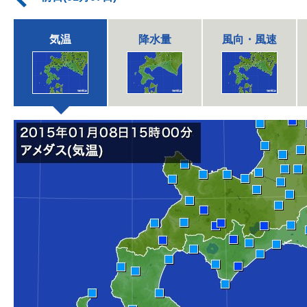
気温
降水量
風向・風速