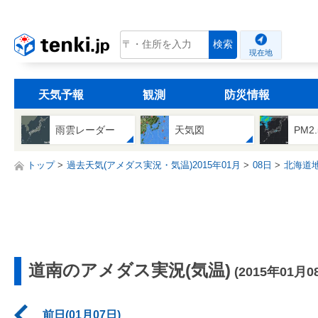
tenki.jp
検索
現在地
天気予報
観測
防災情報
雨雲レーダー
天気図
PM2
トップ
過去天気(アメダス実況・気温)2015年01月
08日
北海道
道南のアメダス実況(気温)
(2015年01月0
前日(01月07日)