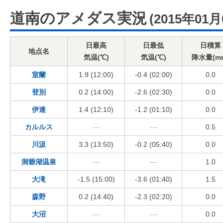
道南のアメダス実況
(2015年01月
日最高
日最低
日積算
地点名
気温(℃)
気温(℃)
降水量(m
室蘭
1.9 (12:00)
-0.4 (02:00)
0.0
登別
0.2 (14:00)
-2.6 (02:30)
0.0
伊達
1.4 (12:10)
-1.2 (01:10)
0.0
カルルス
---
---
0.5
川汲
3.3 (13:50)
-0.2 (05:40)
0.0
洞爺湖温泉
---
---
1.0
大滝
-1.5 (15:00)
-3.6 (01:40)
1.5
森野
0.2 (14:40)
-2.3 (02:20)
0.0
大沼
---
---
0.0