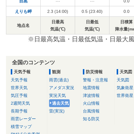
目黒
---
---
0.0
えりも岬
2.3 (14:00)
0.5 (23:40)
0.0
日最高
日最低
日積算
地点名
気温(℃)
気温(℃)
降水量(m
※日最高気温・日最低気温・日最大風
全国のコンテンツ
天気予報
観測
防災情報
天気図
天気予報
雨雲(過去)
警報・注意報
天気図
世界天気
アメダス実況
地震情報
気象衛星
気圧予報
実況天気
津波情報
世界衛星
2週間天気
過去天気
火山情報
長期予報
雷(実況)
台風情報
雨雲レーダー
知る防災
積雪マップ