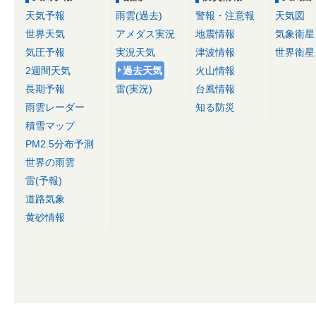
天気予報
雨雲(過去)
警報・注意報
天気図
世界天気
アメダス実況
地震情報
気象衛星
気圧予報
実況天気
津波情報
世界衛星
2週間天気
過去天気
火山情報
長期予報
雷(実況)
台風情報
雨雲レーダー
知る防災
積雪マップ
PM2.5分布予測
世界の雨雲
雷(予報)
道路気象
黄砂情報