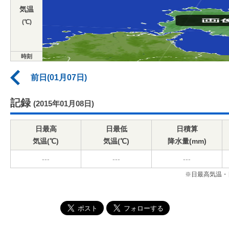
気温
(℃)
時刻
前日(01月07日)
記録
(2015年01月08日)
日最高
日最低
日積算
気温(℃)
気温(℃)
降水量(mm)
---
---
---
※日最高気温・