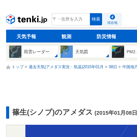
tenki.jp
検索
現在地
天気予報
観測
防災情報
雨雲レーダー
天気図
PM2
トップ
過去天気(アメダス実況・気温)2015年01月
08日
中国地
篠生(シノブ)のアメダス
(2015年01月08日