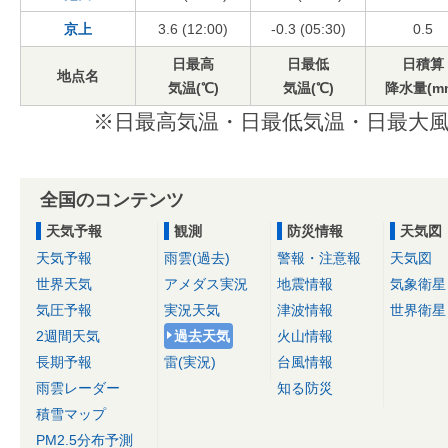
京上
3.6 (12:00)
-0.3 (05:30)
0.5
日最高
日最低
日積算
地点名
気温(℃)
気温(℃)
降水量(m
※日最高気温・日最低気温・日最大風
全国のコンテンツ
天気予報
観測
防災情報
天気図
天気予報
雨雲(過去)
警報・注意報
天気図
世界天気
アメダス実況
地震情報
気象衛星
気圧予報
実況天気
津波情報
世界衛星
2週間天気
過去天気
火山情報
長期予報
雷(実況)
台風情報
雨雲レーダー
知る防災
積雪マップ
PM2.5分布予測