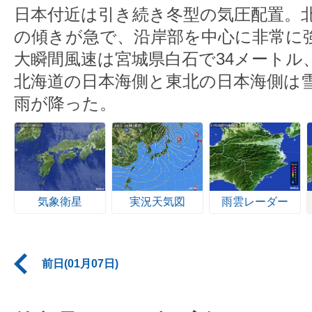
日本付近は引き続き冬型の気圧配置。
の傾きが急で、沿岸部を中心に非常に
大瞬間風速は宮城県白石で34メートル、
北海道の日本海側と東北の日本海側は
雨が降った。
気象衛星
実況天気図
雨雲レーダー
前日(01月07日)