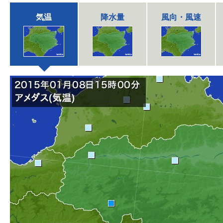
気温
降水量
風向・風速