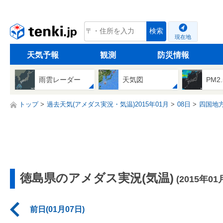
tenki.jp
検索
現在地
天気予報
観測
防災情報
雨雲レーダー
天気図
PM2
トップ
過去天気(アメダス実況・気温)2015年01月
08日
四国地
徳島県のアメダス実況(気温)
(2015年01
前日(01月07日)