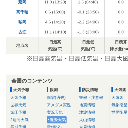
延岡
11.9 (13:20)
1.5 (04:40)
0.0
高千穂
6.6 (15:00)
-0.1 (23:50)
0.0
鞍岡
4.6 (14:20)
-2.2 (24:00)
0.0
古江
11.1 (14:10)
-1.3 (23:00)
0.0
日最高
日最低
日積算
地点名
気温(℃)
気温(℃)
降水量(m
※日最高気温・日最低気温・日最大風
全国のコンテンツ
天気予報
観測
防災情報
天気図
天気予報
雨雲(過去)
警報・注意報
天気図
世界天気
アメダス実況
地震情報
気象衛星
気圧予報
実況天気
津波情報
世界衛星
2週間天気
過去天気
火山情報
長期予報
雷(実況)
台風情報