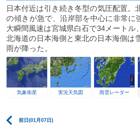
日本付近は引き続き冬型の気圧配置。
の傾きが急で、沿岸部を中心に非常に
大瞬間風速は宮城県白石で34メートル、
北海道の日本海側と東北の日本海側は
雨が降った。
気象衛星
実況天気図
雨雲レーダー
前日(01月07日)