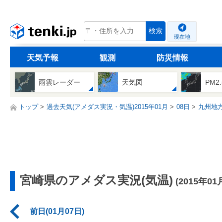
tenki.jp
検索
現在地
天気予報
観測
防災情報
雨雲レーダー
天気図
PM2
トップ
過去天気(アメダス実況・気温)2015年01月
08日
九州地
宮崎県のアメダス実況(気温)
(2015年01
前日(01月07日)