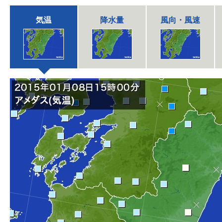
気温
降水量
風向・風速