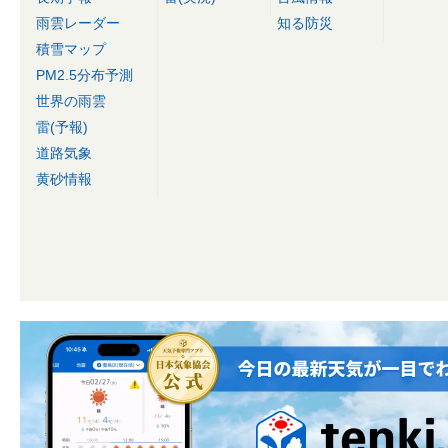
雨雲レーダー
知る防災
積雪マップ
PM2.5分布予測
世界の雨雲
雷(予報)
道路気象
黄砂情報