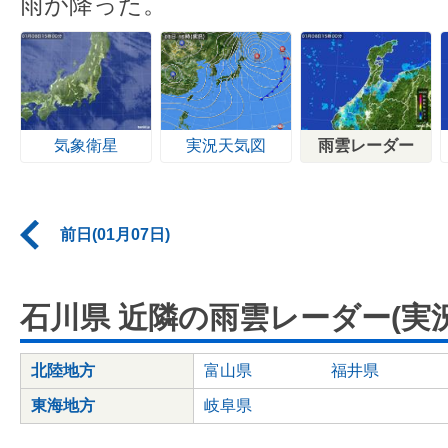
雨が降った。
気象衛星
実況天気図
雨雲レーダー
前日(01月07日)
石川県 近隣の雨雲レーダー(実況
北陸地方
富山県
福井県
東海地方
岐阜県