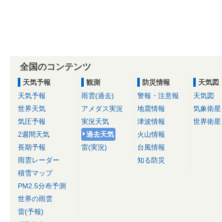
全国のコンテンツ
天気予報
観測
防災情報
天気図
天気予報
雨雲(過去)
警報・注意報
天気図
世界天気
アメダス実況
地震情報
気象衛星
気圧予報
実況天気
津波情報
世界衛星
2週間天気
過去天気
火山情報
長期予報
雷(実況)
台風情報
雨雲レーダー
知る防災
積雪マップ
PM2.5分布予測
世界の雨雲
雷(予報)