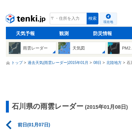
tenki.jp
検索
現在地
天気予報
観測
防災情報
雨雲レーダー
天気図
PM2
トップ
過去天気(雨雲レーダー)2015年01月
08日
北陸地方
石
石川県の雨雲レーダー
(2015年01月08日)
前日(01月07日)