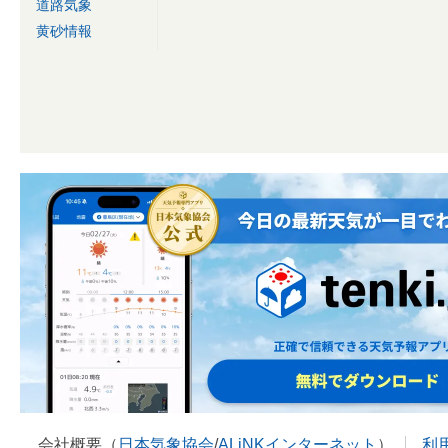
道路気象
黄砂情報
会社概要（
日本気象協会
/
ALiNKインターネット
）
利