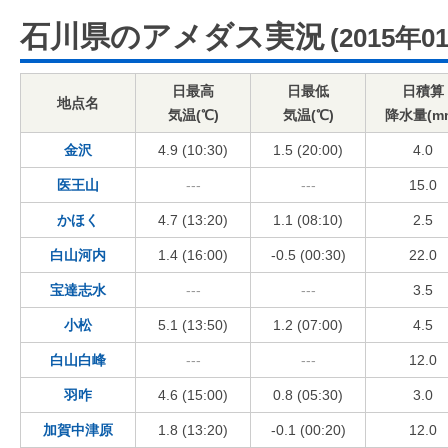
石川県のアメダス実況
(2015年0
日最高
日最低
日積算
地点名
気温(℃)
気温(℃)
降水量(m
金沢
4.9 (10:30)
1.5 (20:00)
4.0
医王山
---
---
15.0
かほく
4.7 (13:20)
1.1 (08:10)
2.5
白山河内
1.4 (16:00)
-0.5 (00:30)
22.0
宝達志水
---
---
3.5
小松
5.1 (13:50)
1.2 (07:00)
4.5
白山白峰
---
---
12.0
羽咋
4.6 (15:00)
0.8 (05:30)
3.0
加賀中津原
1.8 (13:20)
-0.1 (00:20)
12.0