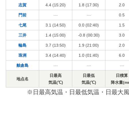
志賀
4.4 (15:20)
1.8 (17:30)
2.0
門前
---
---
0.5
七尾
3.1 (14:50)
0.0 (02:40)
1.5
三井
1.4 (15:00)
-0.8 (00:30)
3.0
輪島
3.7 (13:50)
1.9 (21:00)
2.0
珠洲
3.4 (14:40)
1.0 (01:40)
6.0
舳倉島
---
---
---
日最高
日最低
日積算
地点名
気温(℃)
気温(℃)
降水量(m
※日最高気温・日最低気温・日最大風