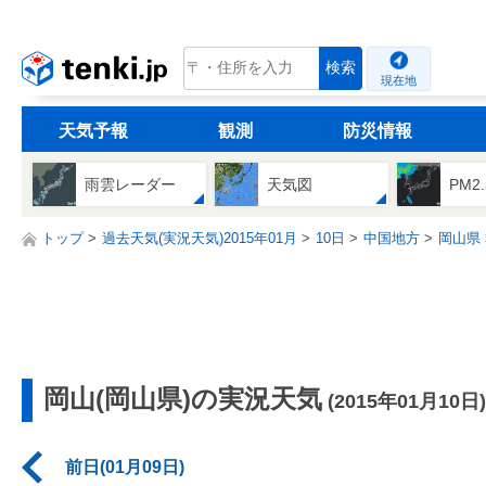
tenki.jp
検索
現在地
天気予報
観測
防災情報
雨雲レーダー
天気図
PM2
トップ
過去天気(実況天気)2015年01月
10日
中国地方
岡山県
岡山(岡山県)の実況天気
(2015年01月10日)
前日(01月09日)