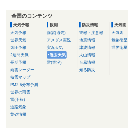
全国のコンテンツ
天気予報
観測
防災情報
天気図
天気予報
雨雲(過去)
警報・注意報
天気図
世界天気
アメダス実況
地震情報
気象衛星
気圧予報
実況天気
津波情報
世界衛星
2週間天気
過去天気
火山情報
長期予報
雷(実況)
台風情報
雨雲レーダー
知る防災
積雪マップ
PM2.5分布予測
世界の雨雲
雷(予報)
道路気象
黄砂情報