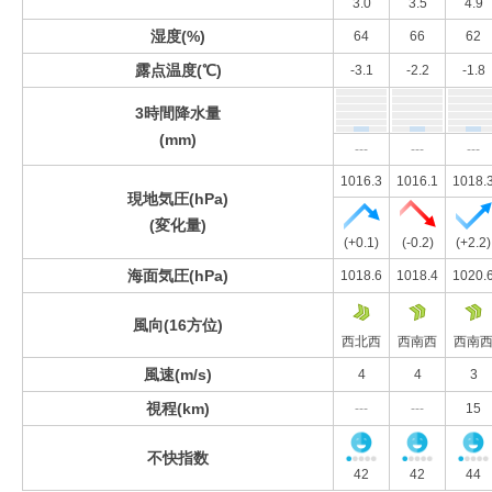
3.0
3.5
4.9
湿度(%)
64
66
62
露点温度(℃)
-3.1
-2.2
-1.8
3時間降水量
(mm)
---
---
---
1016.3
1016.1
1018.
現地気圧(hPa)
(変化量)
(+0.1)
(-0.2)
(+2.2)
海面気圧(hPa)
1018.6
1018.4
1020.
風向(16方位)
西北西
西南西
西南
風速(m/s)
4
4
3
視程(km)
---
---
15
不快指数
42
42
44