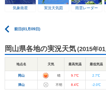
気象衛星
実況天気図
雨雲レーダー
前日(01月09日)
岡山県各地の実況天気
(2015年0
地点名
天気
最高気温
最低気温
岡山
晴
9.7℃
2.7℃
津山
不明
8.4℃
-2.0℃