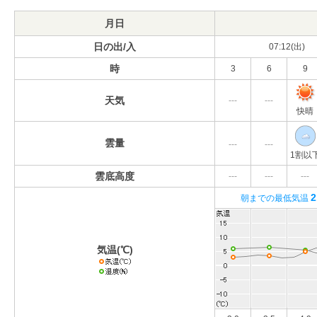
月日
日の出/入
07:12(出)
時
3
6
9
天気
---
---
快晴
雲量
---
---
1割以
雲底高度
---
---
---
2
朝までの最低気温
気温(℃)