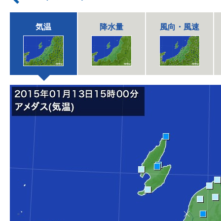
気温
降水量
風向・風速