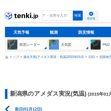
tenki.jp
検索
現在地
天気予報
観測
防災情報
雨雲レーダー
天気図
PM2
トップ
過去天気(アメダス実況・気温)2015年01月
13日
北陸地
新潟県のアメダス実況(気温)
(2015年01
前日(01月12日)