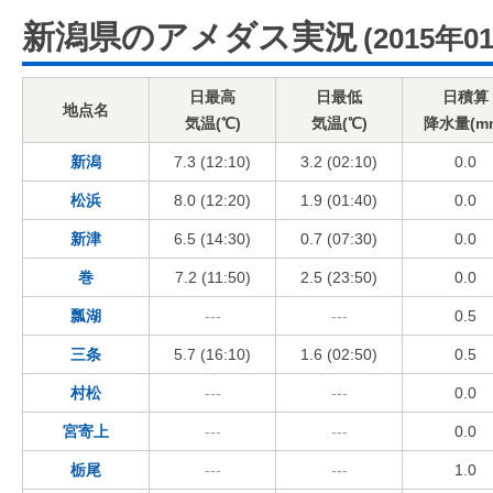
新潟県のアメダス実況
(2015年0
日最高
日最低
日積算
地点名
気温(℃)
気温(℃)
降水量(m
新潟
7.3 (12:10)
3.2 (02:10)
0.0
松浜
8.0 (12:20)
1.9 (01:40)
0.0
新津
6.5 (14:30)
0.7 (07:30)
0.0
巻
7.2 (11:50)
2.5 (23:50)
0.0
瓢湖
---
---
0.5
三条
5.7 (16:10)
1.6 (02:50)
0.5
村松
---
---
0.0
宮寄上
---
---
0.0
栃尾
---
---
1.0