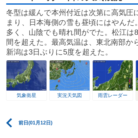
冬型は緩んで本州付近は次第に高気圧
まり、日本海側の雪も昼頃にはやんだ
多く、山陰でも晴れ間がでた。松江は8
間を超えた。最高気温は、東北南部から
新潟は3日ぶりに5度を超えた。
気象衛星
実況天気図
雨雲レーダー
前日(01月12日)