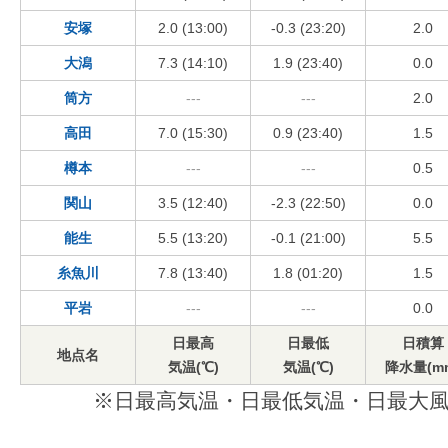
安塚
2.0 (13:00)
-0.3 (23:20)
2.0
大潟
7.3 (14:10)
1.9 (23:40)
0.0
筒方
---
---
2.0
高田
7.0 (15:30)
0.9 (23:40)
1.5
樽本
---
---
0.5
関山
3.5 (12:40)
-2.3 (22:50)
0.0
能生
5.5 (13:20)
-0.1 (21:00)
5.5
糸魚川
7.8 (13:40)
1.8 (01:20)
1.5
平岩
---
---
0.0
日最高
日最低
日積算
地点名
気温(℃)
気温(℃)
降水量(m
※日最高気温・日最低気温・日最大風