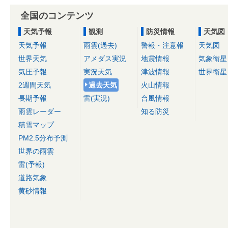
全国のコンテンツ
天気予報
観測
防災情報
天気図
天気予報
雨雲(過去)
警報・注意報
天気図
世界天気
アメダス実況
地震情報
気象衛星
気圧予報
実況天気
津波情報
世界衛星
2週間天気
過去天気
火山情報
長期予報
雷(実況)
台風情報
雨雲レーダー
知る防災
積雪マップ
PM2.5分布予測
世界の雨雲
雷(予報)
道路気象
黄砂情報