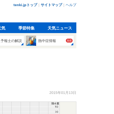
tenki.jpトップ
｜
サイトマップ
｜
ヘルプ
天気
季節特集
天気ニュース
象予報士の解説
熱中症情報
注目
2015年01月13日