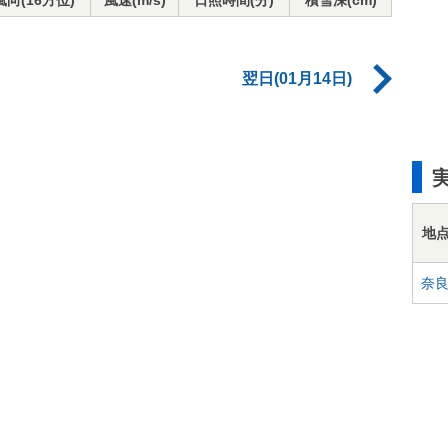
風向(16方位)
風速(m/s)
日照時間(分)
積雪深(cm)
翌日(01月14日)
地
奈