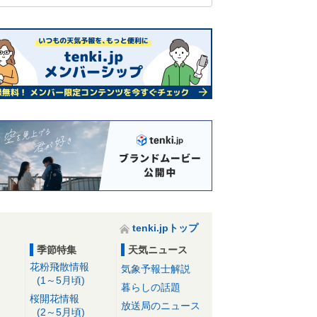
tenki.jpトップ
季節特集
天気ニュース
花粉飛散情報
気象予報士解説
(1～5月頃)
暮らしの話題
桜開花情報
放送局のニュース
(2～5月頃)