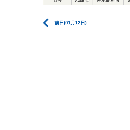
日時
気温(℃)
降水量(mm)
前日(01月12日)