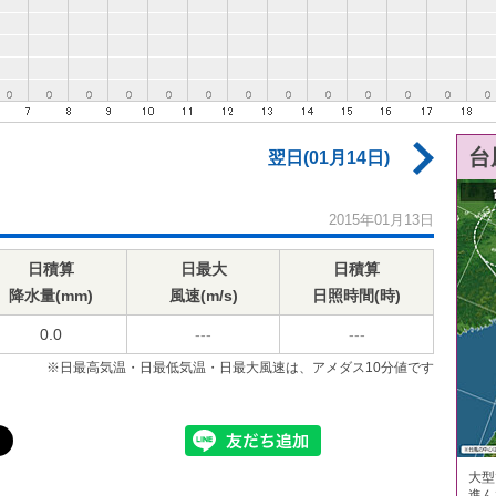
台
翌日(01月14日)
2015年01月13日
日積算
日最大
日積算
降水量(mm)
風速(m/s)
日照時間(時)
0.0
---
---
※日最高気温・日最低気温・日最大風速は、アメダス10分値です
大型
進ん