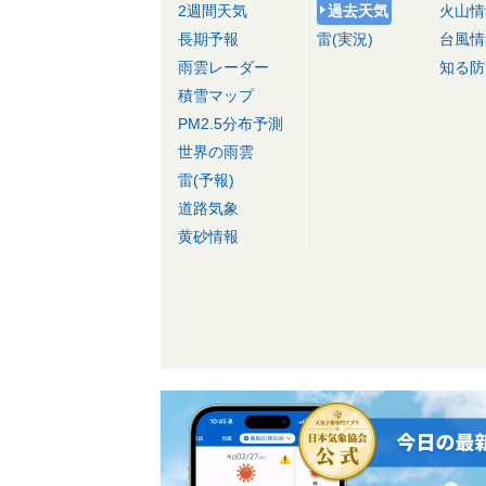
2週間天気
過去天気
火山情
長期予報
雷(実況)
台風情
雨雲レーダー
知る防
積雪マップ
PM2.5分布予測
世界の雨雲
雷(予報)
道路気象
黄砂情報