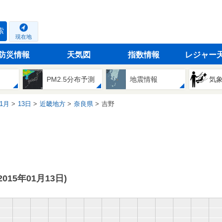
索
現在地
防災情報
天気図
指数情報
レジャー
PM2.5分布予測
地震情報
気
1月
13日
近畿地方
奈良県
吉野
(2015年01月13日)