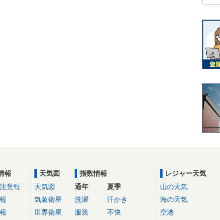
情報
天気図
指数情報
レジャー天気
注意報
天気図
通年
夏季
山の天気
報
気象衛星
洗濯
汗かき
海の天気
報
世界衛星
服装
不快
空港