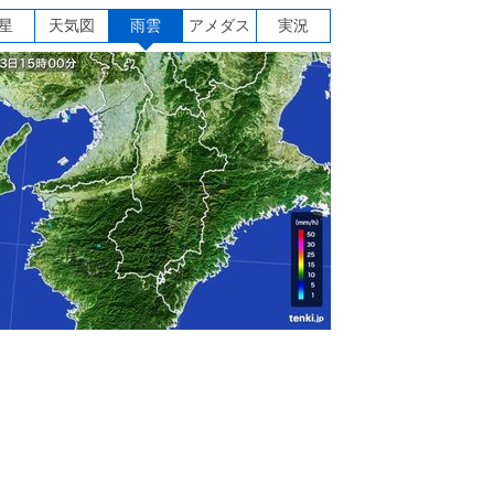
星
天気図
雨雲
アメダス
実況