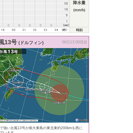
降水量
(mm/h)
時刻
風13号
(ドルフィン)
06日13:00現在
で強い台風13号が南大東島の東北東約200kmを西に
でいます