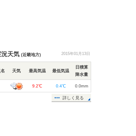
実況天気
2015年01月13日
(近畿地方)
日積算
点名
天気
最高気温
最低気温
降水量
良
9.2℃
0.4℃
0.0
mm
詳しく見る