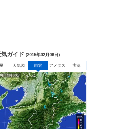
天気ガイド
(2015年02月06日)
星
天気図
雨雲
アメダス
実況