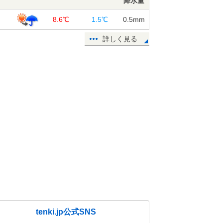
降水量
良
8.6℃
1.5℃
0.5
mm
詳しく見る
tenki.jp公式SNS