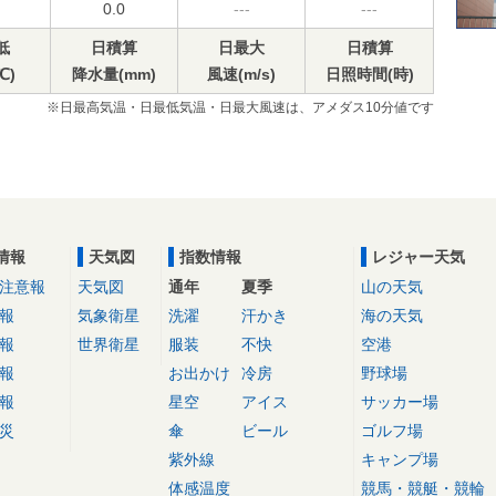
0.0
---
---
低
日積算
日最大
日積算
℃)
降水量(mm)
風速(m/s)
日照時間(時)
※日最高気温・日最低気温・日最大風速は、アメダス10分値です
情報
天気図
指数情報
レジャー天気
注意報
天気図
通年
夏季
山の天気
報
気象衛星
洗濯
汗かき
海の天気
報
世界衛星
服装
不快
空港
報
お出かけ
冷房
野球場
報
星空
アイス
サッカー場
災
傘
ビール
ゴルフ場
紫外線
キャンプ場
体感温度
競馬・競艇・競輪