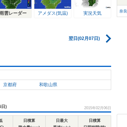
奈
雨雲レーダー
アメダス(気温)
実況天気
翌日(02月07日)
京都府
和歌山県
6日)
2015年02月06日
低
日積算
日最大
日積算