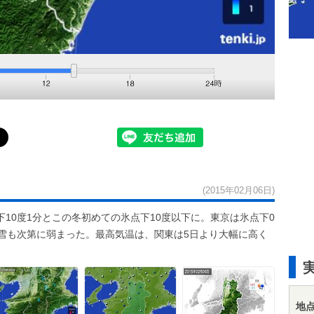
(2015年02月06日)
10度1分とこの冬初めての氷点下10度以下に。東京は氷点下0
の雪も次第に弱まった。最高気温は、関東は5日より大幅に高く
地