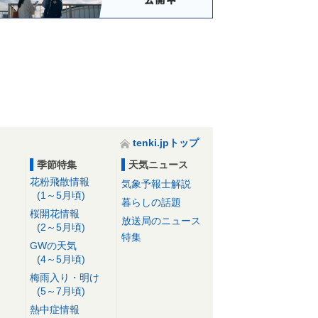
tenki.jpトップ
季節特集
天気ニュース
花粉飛散情報
気象予報士解説
(1～5月頃)
暮らしの話題
桜開花情報
放送局のニュース
(2～5月頃)
特集
GWの天気
(4～5月頃)
梅雨入り・明け
(5～7月頃)
熱中症情報