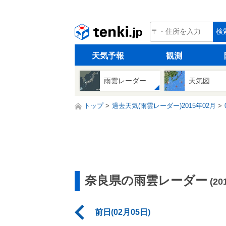
tenki.jp
検
天気予報
観測
雨雲レーダー
天気図
トップ
過去天気(雨雲レーダー)2015年02月
奈良県の雨雲レーダー
(2
前日(02月05日)