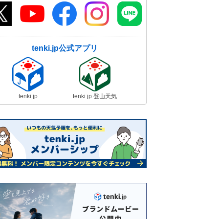
tenki.jp公式アプリ
tenki.jp
tenki.jp 登山天気