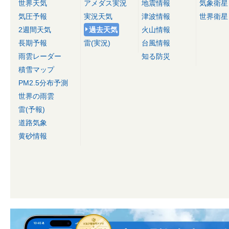
世界天気
アメダス実況
地震情報
気象衛星
気圧予報
実況天気
津波情報
世界衛星
2週間天気
過去天気
火山情報
長期予報
雷(実況)
台風情報
雨雲レーダー
知る防災
積雪マップ
PM2.5分布予測
世界の雨雲
雷(予報)
道路気象
黄砂情報