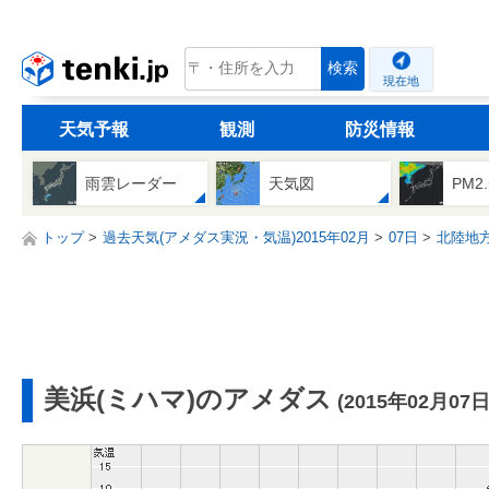
tenki.jp
検索
現在地
天気予報
観測
防災情報
雨雲レーダー
天気図
PM2
トップ
過去天気(アメダス実況・気温)2015年02月
07日
北陸地
美浜(ミハマ)のアメダス
(2015年02月07日