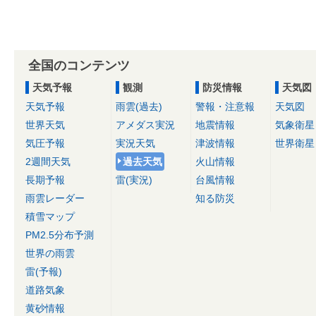
全国のコンテンツ
天気予報
観測
防災情報
天気図
天気予報
雨雲(過去)
警報・注意報
天気図
世界天気
アメダス実況
地震情報
気象衛星
気圧予報
実況天気
津波情報
世界衛星
2週間天気
過去天気
火山情報
長期予報
雷(実況)
台風情報
雨雲レーダー
知る防災
積雪マップ
PM2.5分布予測
世界の雨雲
雷(予報)
道路気象
黄砂情報