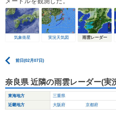
メートルを観測した。
気象衛星
実況天気図
雨雲レーダー
前日(02月07日)
奈良県 近隣の雨雲レーダー(実況
東海地方
三重県
近畿地方
大阪府
京都府