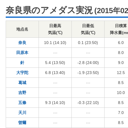
奈良県のアメダス実況
(2015年0
日最高
日最低
日積算
地点名
気温(℃)
気温(℃)
降水量(m
奈良
10.1 (14:10)
0.1 (23:50)
6.0
田原本
---
---
8.0
針
5.4 (13:50)
-2.8 (24:00)
9.0
大宇陀
6.8 (13:40)
-1.9 (23:50)
12.5
葛城
---
---
8.5
吉野
---
---
10.0
五條
9.3 (14:10)
-0.3 (22:10)
8.5
天川
---
---
7.0
曽爾
---
---
8.5