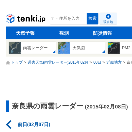
tenki.jp
検索
現在地
天気予報
観測
防災情報
雨雲レーダー
天気図
PM2
トップ
過去天気(雨雲レーダー)2015年02月
08日
近畿地方
奈
奈良県の雨雲レーダー
(2015年02月08日)
前日(02月07日)