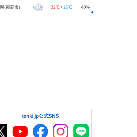
県(那覇市)
32℃
/
26℃
40%
tenki.jp公式SNS