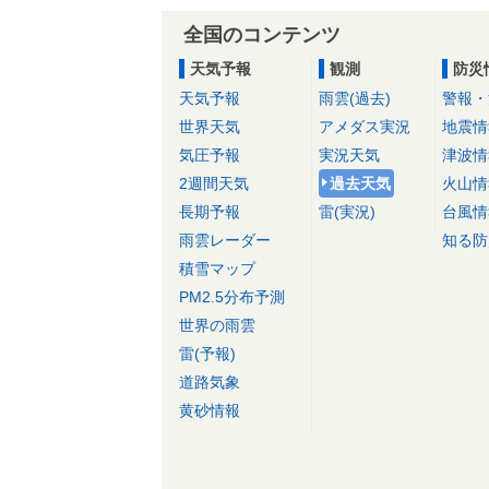
全国のコンテンツ
天気予報
観測
防災
天気予報
雨雲(過去)
警報・
世界天気
アメダス実況
地震情
気圧予報
実況天気
津波情
2週間天気
過去天気
火山情
長期予報
雷(実況)
台風情
雨雲レーダー
知る防
積雪マップ
PM2.5分布予測
世界の雨雲
雷(予報)
道路気象
黄砂情報