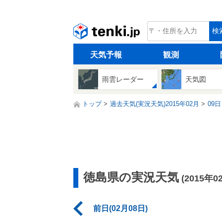
tenki.jp
検
天気予報
観測
雨雲レーダー
天気図
トップ
過去天気(実況天気)2015年02月
09日
徳島県の実況天気
(2015年0
前日(02月08日)