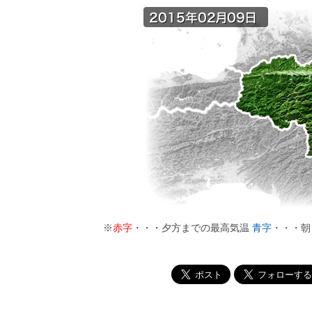
※
赤字
・・・夕方までの最高気温
青字
・・・朝