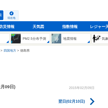
索
現在地
防災情報
天気図
指数情報
レジャー
PM2.5分布予測
地震情報
気
四国地方
徳島県
2月09日)
2015年02月09日
翌日(02月10日)