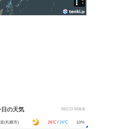
今日の天気
09日23:00発表
道(札幌市)
26℃
/
20℃
10%