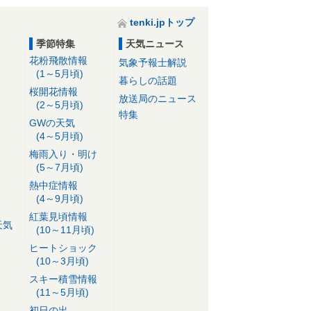
tenki.jpトップ
季節特集
天気ニュース
花粉飛散情報
気象予報士解説
(1～5月頃)
暮らしの話題
桜開花情報
放送局のニュース
(2～5月頃)
特集
GWの天気
(4～5月頃)
梅雨入り・明け
(5～7月頃)
熱中症情報
(4～9月頃)
紅葉見頃情報
天気
(10～11月頃)
ヒートショック
(10～3月頃)
スキー積雪情報
(11～5月頃)
初日の出