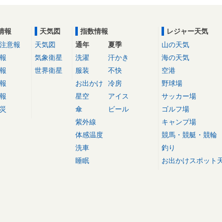
情報
天気図
指数情報
レジャー天気
注意報
天気図
通年
夏季
山の天気
報
気象衛星
洗濯
汗かき
海の天気
報
世界衛星
服装
不快
空港
報
お出かけ
冷房
野球場
報
星空
アイス
サッカー場
災
傘
ビール
ゴルフ場
紫外線
キャンプ場
体感温度
競馬・競艇・競輪
洗車
釣り
睡眠
お出かけスポット