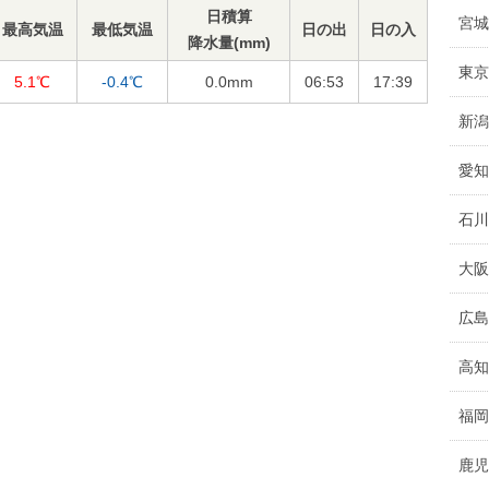
日積算
宮城
最高気温
最低気温
日の出
日の入
降水量(mm)
東京
5.1℃
-0.4℃
0.0
mm
06:53
17:39
新潟
愛知
石川
大阪
広島
高知
福岡
鹿児