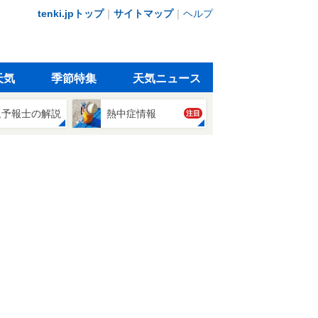
tenki.jpトップ
｜
サイトマップ
｜
ヘルプ
天気
季節特集
天気ニュース
象予報士の解説
熱中症情報
注目