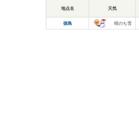
地点名
天気
徳島
晴のち雪