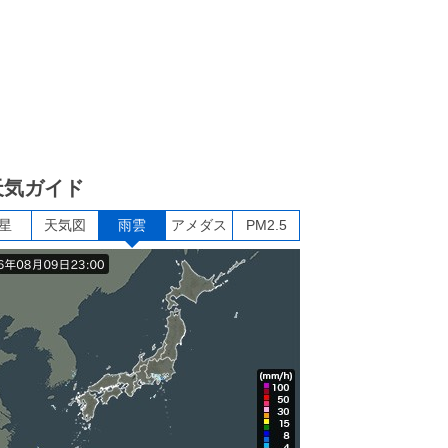
天気ガイド
星
天気図
雨雲
アメダス
PM2.5