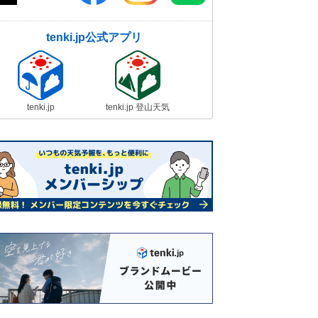
tenki.jp公式アプリ
tenki.jp
tenki.jp 登山天気