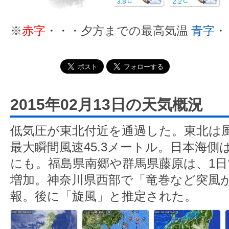
※
赤字
・・・夕方までの最高気温
青字
・
2015年02月13日の天気概況
低気圧が東北付近を通過した。東北は
最大瞬間風速45.3メートル。日本海
にも。福島県南郷や群馬県藤原は、1日
増加。神奈川県西部で「竜巻など突風
報。後に「旋風」と推定された。