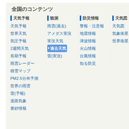
全国のコンテンツ
天気予報
観測
防災情報
天気図
天気予報
雨雲(過去)
警報・注意報
天気図
世界天気
アメダス実況
地震情報
気象衛星
気圧予報
実況天気
津波情報
世界衛星
2週間天気
過去天気
火山情報
長期予報
雷(実況)
台風情報
雨雲レーダー
知る防災
積雪マップ
PM2.5分布予測
世界の雨雲
雷(予報)
道路気象
黄砂情報