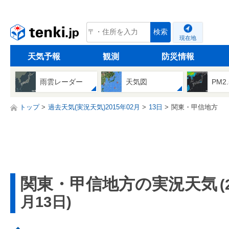
tenki.jp
検索
現在地
天気予報
観測
防災情報
雨雲レーダー
天気図
PM2
トップ
過去天気(実況天気)2015年02月
13日
関東・甲信地方
関東・甲信地方の実況天気
(
月13日)