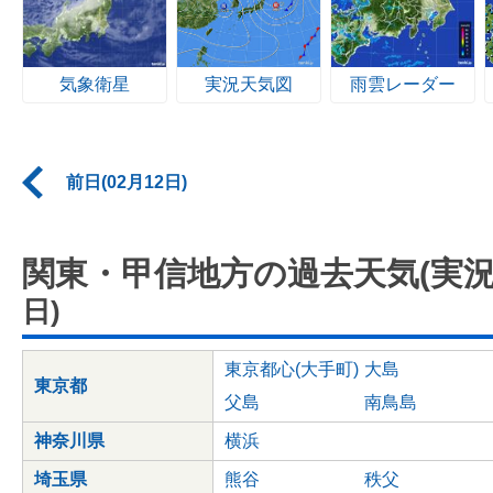
気象衛星
実況天気図
雨雲レーダー
前日(02月12日)
関東・甲信地方の過去天気(実況
日)
東京都心(大手町)
大島
東京都
父島
南鳥島
神奈川県
横浜
埼玉県
熊谷
秩父