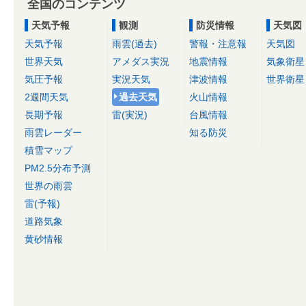
全国のコンテンツ
天気予報
観測
防災情報
天気図
天気予報
雨雲(過去)
警報・注意報
天気図
世界天気
アメダス実況
地震情報
気象衛星
気圧予報
実況天気
津波情報
世界衛星
2週間天気
過去天気
火山情報
長期予報
雷(実況)
台風情報
雨雲レーダー
知る防災
積雪マップ
PM2.5分布予測
世界の雨雲
雷(予報)
道路気象
黄砂情報