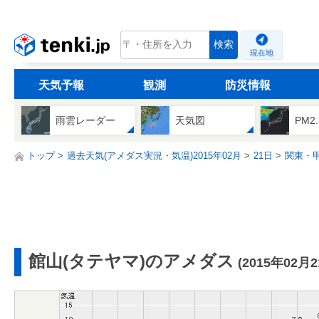
tenki.jp
検索
現在地
天気予報
観測
防災情報
雨雲レーダー
天気図
PM2
トップ
過去天気(アメダス実況・気温)2015年02月
21日
関東・
館山(タテヤマ)のアメダス
(2015年02月2