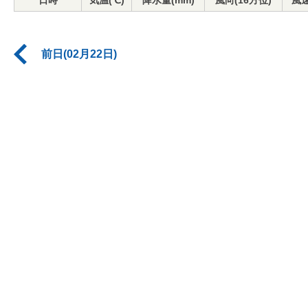
日時
気温(℃)
降水量(mm)
風向(16方位)
風速
前日(02月22日)