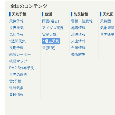
全国のコンテンツ
天気予報
観測
防災情報
天気図
天気予報
雨雲(過去)
警報・注意報
天気図
世界天気
アメダス実況
地震情報
気象衛星
気圧予報
実況天気
津波情報
世界衛星
2週間天気
過去天気
火山情報
長期予報
雷(実況)
台風情報
雨雲レーダー
知る防災
積雪マップ
PM2.5分布予測
世界の雨雲
雷(予報)
道路気象
黄砂情報