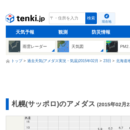
tenki.jp
検索
現在地
天気予報
観測
防災情報
雨雲レーダー
天気図
PM2
トップ
過去天気(アメダス実況・気温)2015年02月
23日
北海道
札幌(サッポロ)のアメダス
(2015年02月2