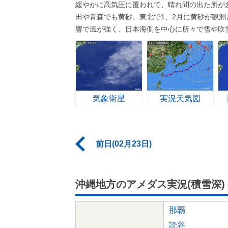
緩やかに高気圧に覆われて、晴れ間の出た所が
田や青森でも黄砂。東北で1、2月に黄砂が観測さ
響で風が強く、日本海側を中心に所々で雪や吹
気象衛星
実況天気図
前日(02月23日)
沖縄地方のアメダス実況(積雪深)
那覇
読谷