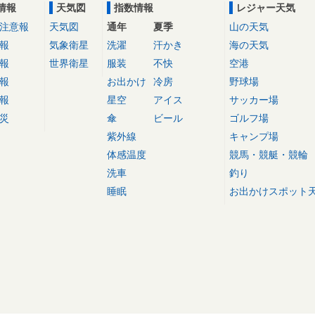
情報
天気図
指数情報
レジャー天気
注意報
天気図
通年
夏季
山の天気
報
気象衛星
洗濯
汗かき
海の天気
報
世界衛星
服装
不快
空港
報
お出かけ
冷房
野球場
報
星空
アイス
サッカー場
災
傘
ビール
ゴルフ場
紫外線
キャンプ場
体感温度
競馬・競艇・競輪
洗車
釣り
睡眠
お出かけスポット