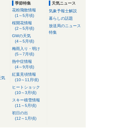
季節特集
天気ニュース
花粉飛散情報
気象予報士解説
(1～5月頃)
暮らしの話題
桜開花情報
放送局のニュース
(2～5月頃)
特集
GWの天気
(4～5月頃)
梅雨入り・明け
(5～7月頃)
熱中症情報
(4～9月頃)
紅葉見頃情報
天気
(10～11月頃)
ヒートショック
(10～3月頃)
スキー積雪情報
(11～5月頃)
初日の出
(12～1月頃)