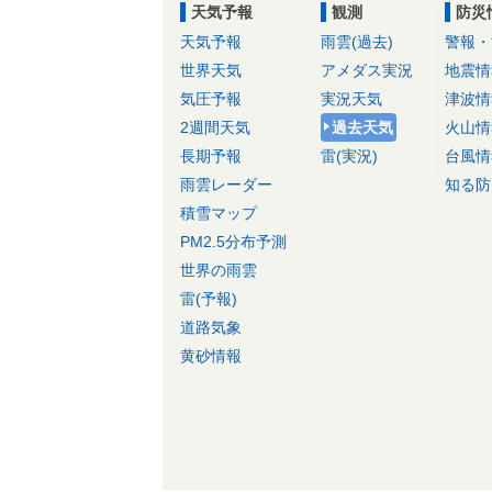
天気予報
観測
防災
天気予報
雨雲(過去)
警報・
世界天気
アメダス実況
地震情
気圧予報
実況天気
津波情
2週間天気
過去天気
火山情
長期予報
雷(実況)
台風情
雨雲レーダー
知る防
積雪マップ
PM2.5分布予測
世界の雨雲
雷(予報)
道路気象
黄砂情報