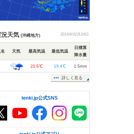
実況天気
2015年02月24日
(沖縄地方)
日積算
点名
天気
最高気温
最低気温
降水量
覇
21.5℃
19.4℃
1.5
mm
詳しく見る
tenki.jp公式SNS