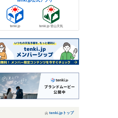
tenki.jp公式アプリ
tenki.jp
tenki.jp 登山天気
tenki.jpトップ