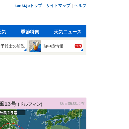
tenki.jpトップ
｜
サイトマップ
｜
ヘルプ
天気
季節特集
天気ニュース
象予報士の解説
熱中症情報
注目
風13号
(ドルフィン)
06日06:00現在