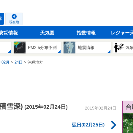
索
現在地
防災情報
天気図
指数情報
レジャー
PM2.5分布予測
地震情報
気
02月
24日
沖縄地方
積雪深)
台
(2015年02月24日)
2015年02月24日
翌日(02月25日)