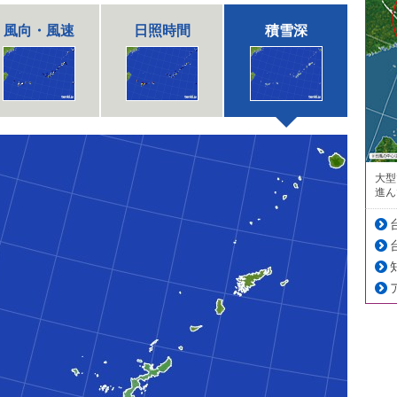
風向・風速
日照時間
積雪深
大型
進ん