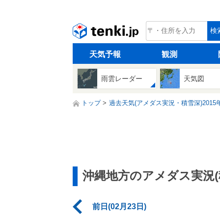
tenki.jp
検
天気予報
観測
雨雲レーダー
天気図
トップ
過去天気(アメダス実況・積雪深)2015年
沖縄地方のアメダス実況(
前日(02月23日)