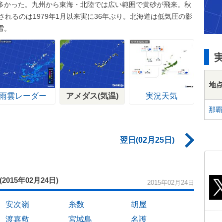
多かった。九州から東海・北陸では広い範囲で黄砂が飛来。秋
れるのは1979年1月以来実に36年ぶり。北海道は低気圧の影
雪。
地
雨雲レーダー
アメダス(気温)
実況天気
那
翌日(02月25日)
(2015年02月24日)
2015年02月24日
安次嶺
糸数
胡屋
渡嘉敷
宮城島
名護