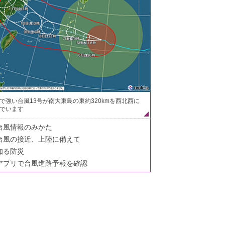
で強い台風13号が南大東島の東約320kmを西北西に
でいます
台風情報のみかた
台風の接近、上陸に備えて
知る防災
アプリで台風進路予報を確認