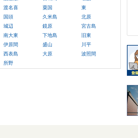
渡名喜
粟国
東
国頭
久米島
北原
城辺
鏡原
宮古島
南大東
下地島
旧東
伊原間
盛山
川平
西表島
大原
波照間
所野