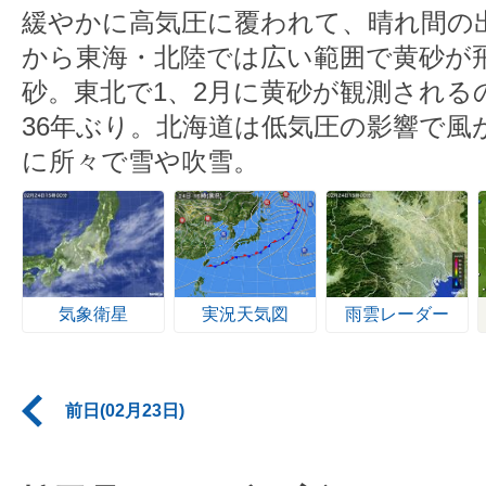
緩やかに高気圧に覆われて、晴れ間の
から東海・北陸では広い範囲で黄砂が
砂。東北で1、2月に黄砂が観測されるの
36年ぶり。北海道は低気圧の影響で風
に所々で雪や吹雪。
気象衛星
実況天気図
雨雲レーダー
前日(02月23日)