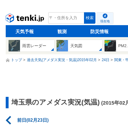
tenki.jp
検索
現在地
天気予報
観測
防災情報
雨雲レーダー
天気図
PM2
トップ
過去天気(アメダス実況・気温)2015年02月
24日
関東・
埼玉県のアメダス実況(気温)
(2015年02
前日(02月23日)