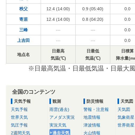
秩父
12.4 (14:00)
0.9 (05:40)
0.0
寄居
12.4 (14:00)
0.8 (04:20)
0.0
三峰
---
---
0.0
上吉田
---
---
0.0
日最高
日最低
日積算
地点名
気温(℃)
気温(℃)
降水量(m
※日最高気温・日最低気温・日最大風
全国のコンテンツ
天気予報
観測
防災情報
天気図
天気予報
雨雲(過去)
警報・注意報
天気図
世界天気
アメダス実況
地震情報
気象衛星
気圧予報
実況天気
津波情報
世界衛星
2週間天気
過去天気
火山情報