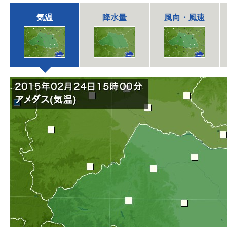
気温
降水量
風向・風速