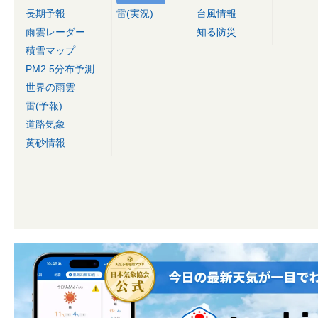
長期予報
雷(実況)
台風情報
雨雲レーダー
知る防災
積雪マップ
PM2.5分布予測
世界の雨雲
雷(予報)
道路気象
黄砂情報