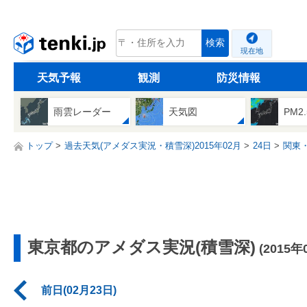
tenki.jp
検索
現在地
天気予報
観測
防災情報
雨雲レーダー
天気図
PM2
トップ
過去天気(アメダス実況・積雪深)2015年02月
24日
関東
東京都のアメダス実況(積雪深)
(2015年
前日(02月23日)