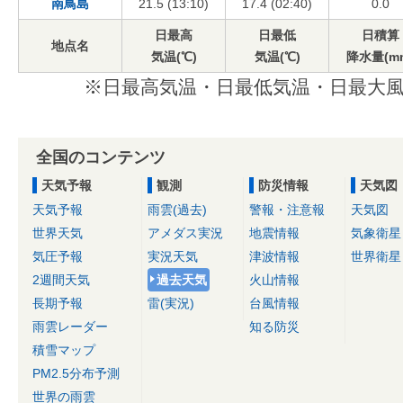
南鳥島
21.5 (13:10)
17.4 (02:40)
0.0
日最高
日最低
日積算
地点名
気温(℃)
気温(℃)
降水量(m
※日最高気温・日最低気温・日最大風
全国のコンテンツ
天気予報
観測
防災情報
天気図
天気予報
雨雲(過去)
警報・注意報
天気図
世界天気
アメダス実況
地震情報
気象衛星
気圧予報
実況天気
津波情報
世界衛星
2週間天気
過去天気
火山情報
長期予報
雷(実況)
台風情報
雨雲レーダー
知る防災
積雪マップ
PM2.5分布予測
世界の雨雲