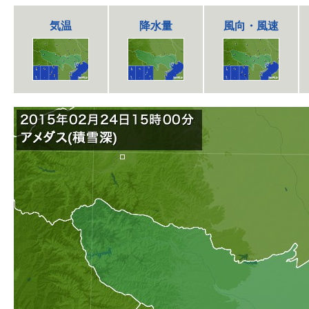
気温
降水量
風向・風速