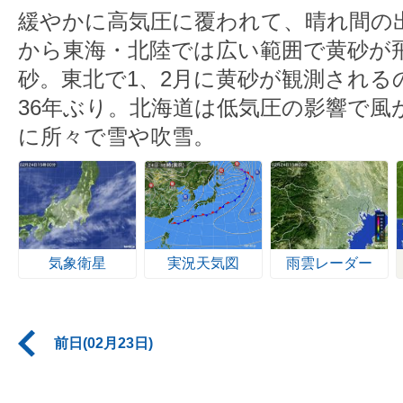
緩やかに高気圧に覆われて、晴れ間の
から東海・北陸では広い範囲で黄砂が
砂。東北で1、2月に黄砂が観測されるの
36年ぶり。北海道は低気圧の影響で風
に所々で雪や吹雪。
気象衛星
実況天気図
雨雲レーダー
前日(02月23日)