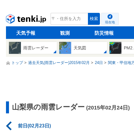
tenki.jp
検索
現在地
天気予報
観測
防災情報
雨雲レーダー
天気図
PM2
トップ
過去天気(雨雲レーダー)2015年02月
24日
関東・甲信地
山梨県の雨雲レーダー
(2015年02月24日)
前日(02月23日)