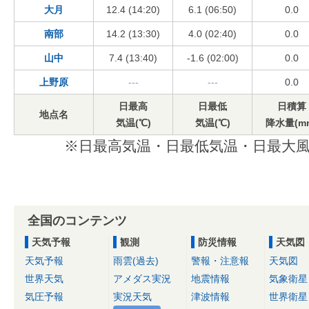
大月
12.4 (14:20)
6.1 (06:50)
0.0
南部
14.2 (13:30)
4.0 (02:40)
0.0
山中
7.4 (13:40)
-1.6 (02:00)
0.0
上野原
---
---
0.0
日最高
日最低
日積算
地点名
気温(℃)
気温(℃)
降水量(m
※日最高気温・日最低気温・日最大風
全国のコンテンツ
天気予報
観測
防災情報
天気図
天気予報
雨雲(過去)
警報・注意報
天気図
世界天気
アメダス実況
地震情報
気象衛星
気圧予報
実況天気
津波情報
世界衛星