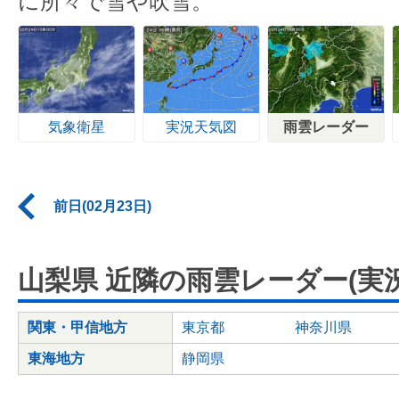
に所々で雪や吹雪。
気象衛星
実況天気図
雨雲レーダー
前日(02月23日)
山梨県 近隣の雨雲レーダー(実況
関東・甲信地方
東京都
神奈川県
東海地方
静岡県