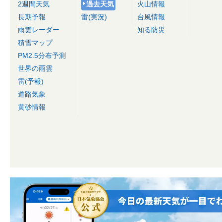
2週間天気
過去天気
火山情報
長期予報
雷(実況)
台風情報
雨雲レーダー
知る防災
積雪マップ
PM2.5分布予測
世界の雨雲
雷(予報)
道路気象
黄砂情報