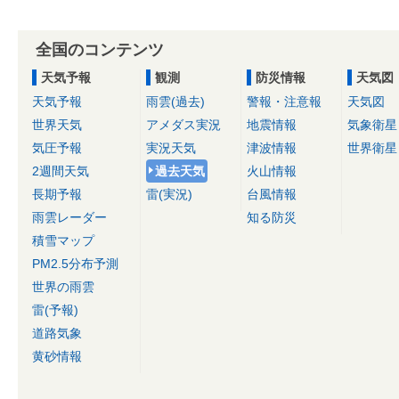
全国のコンテンツ
天気予報
観測
防災情報
天気図
天気予報
雨雲(過去)
警報・注意報
天気図
世界天気
アメダス実況
地震情報
気象衛星
気圧予報
実況天気
津波情報
世界衛星
2週間天気
過去天気
火山情報
長期予報
雷(実況)
台風情報
雨雲レーダー
知る防災
積雪マップ
PM2.5分布予測
世界の雨雲
雷(予報)
道路気象
黄砂情報