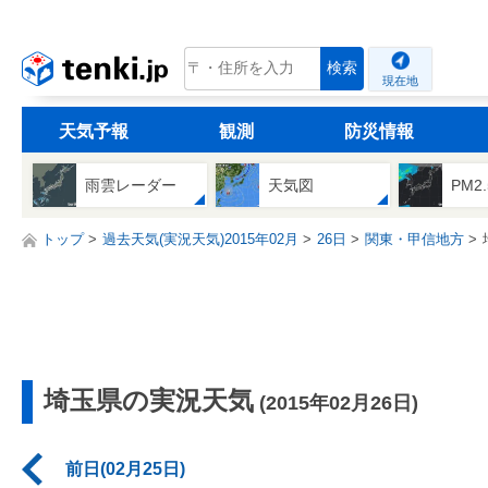
tenki.jp
検索
現在地
天気予報
観測
防災情報
雨雲レーダー
天気図
PM2
トップ
過去天気(実況天気)2015年02月
26日
関東・甲信地方
埼玉県の実況天気
(2015年02月26日)
前日(02月25日)