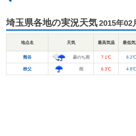
埼玉県各地の実況天気
2015年02
地点名
天気
最高気温
最低気
熊谷
曇のち雨
7.1℃
6.2
秩父
雨
6.3℃
4.8