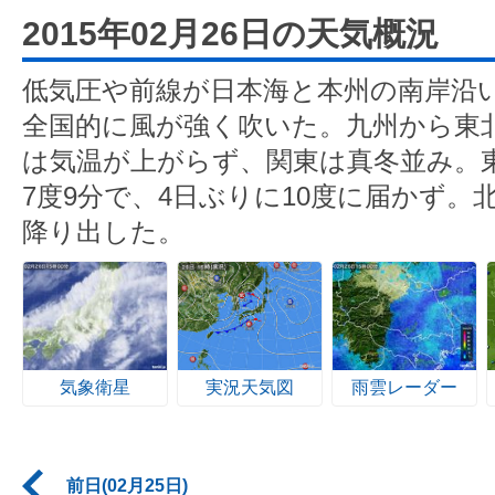
2015年02月26日の天気概況
低気圧や前線が日本海と本州の南岸沿
全国的に風が強く吹いた。九州から東
は気温が上がらず、関東は真冬並み。
7度9分で、4日ぶりに10度に届かず
降り出した。
気象衛星
実況天気図
雨雲レーダー
前日(02月25日)