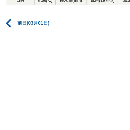
日時
気温(℃)
降水量(mm)
風向(16方位)
風速
前日(03月01日)