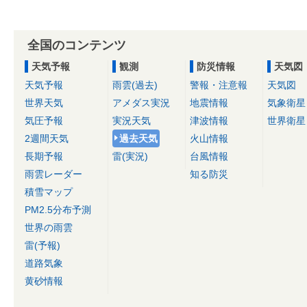
全国のコンテンツ
天気予報
観測
防災情報
天気図
天気予報
雨雲(過去)
警報・注意報
天気図
世界天気
アメダス実況
地震情報
気象衛星
気圧予報
実況天気
津波情報
世界衛星
2週間天気
過去天気
火山情報
長期予報
雷(実況)
台風情報
雨雲レーダー
知る防災
積雪マップ
PM2.5分布予測
世界の雨雲
雷(予報)
道路気象
黄砂情報