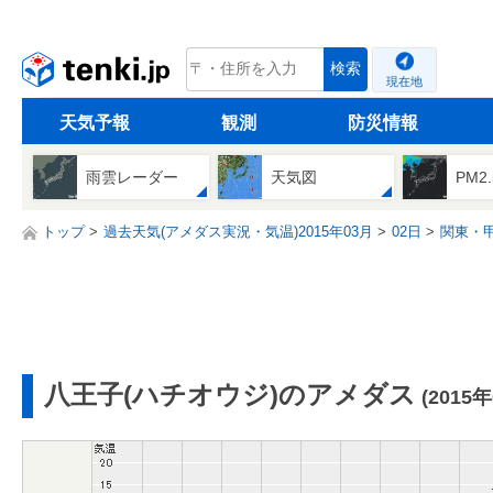
tenki.jp
検索
現在地
天気予報
観測
防災情報
雨雲レーダー
天気図
PM2
トップ
過去天気(アメダス実況・気温)2015年03月
02日
関東・
八王子(ハチオウジ)のアメダス
(2015