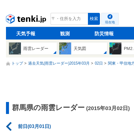
tenki.jp
検索
現在地
天気予報
観測
防災情報
雨雲レーダー
天気図
PM2
トップ
過去天気(雨雲レーダー)2015年03月
02日
関東・甲信地
群馬県の雨雲レーダー
(2015年03月02日)
前日(03月01日)