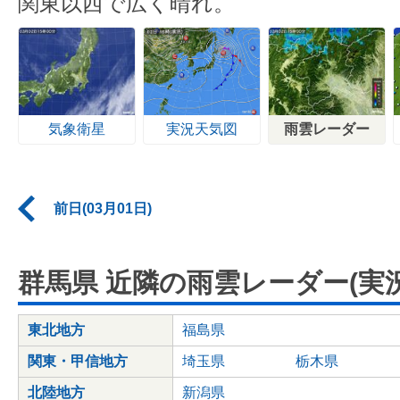
関東以西で広く晴れ。
気象衛星
実況天気図
雨雲レーダー
前日(03月01日)
群馬県 近隣の雨雲レーダー(実況
東北地方
福島県
関東・甲信地方
埼玉県
栃木県
北陸地方
新潟県