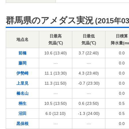
群馬県のアメダス実況
(2015年0
日最高
日最低
日積算
地点名
気温(℃)
気温(℃)
降水量(m
前橋
10.6 (13:40)
3.7 (22:40)
0.0
藤岡
---
---
0.0
伊勢崎
11.1 (13:30)
4.3 (23:40)
0.0
上里見
11.3 (11:50)
-0.7 (23:30)
0.0
榛名山
---
---
0.0
桐生
10.5 (13:50)
0.6 (23:50)
0.5
沼田
6.0 (12:10)
-1.3 (24:00)
0.5
黒保根
---
---
0.0