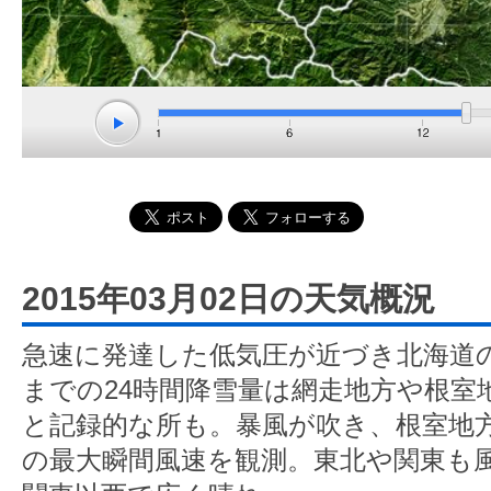
2015年03月02日の天気概況
急速に発達した低気圧が近づき北海道
までの24時間降雪量は網走地方や根室
と記録的な所も。暴風が吹き、根室地方
の最大瞬間風速を観測。東北や関東も