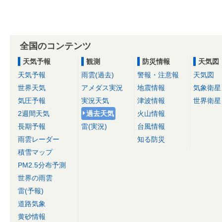
全国のコンテンツ
天気予報
観測
防災情報
天気図
天気予報
雨雲(過去)
警報・注意報
天気図
世界天気
アメダス実況
地震情報
気象衛星
気圧予報
実況天気
津波情報
世界衛星
2週間天気
過去天気
火山情報
長期予報
雷(実況)
台風情報
雨雲レーダー
知る防災
積雪マップ
PM2.5分布予測
世界の雨雲
雷(予報)
道路気象
黄砂情報