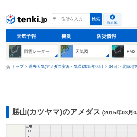
tenki.jp
検索
現在地
天気予報
観測
防災情報
雨雲レーダー
天気図
PM2
トップ
過去天気(アメダス実況・気温)2015年03月
04日
北陸地
勝山(カツヤマ)のアメダス
(2015年03月0