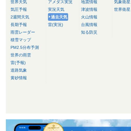
世界天気
アメダス実況
地震情報
気象衛星
気圧予報
実況天気
津波情報
世界衛星
2週間天気
過去天気
火山情報
長期予報
雷(実況)
台風情報
雨雲レーダー
知る防災
積雪マップ
PM2.5分布予測
世界の雨雲
雷(予報)
道路気象
黄砂情報