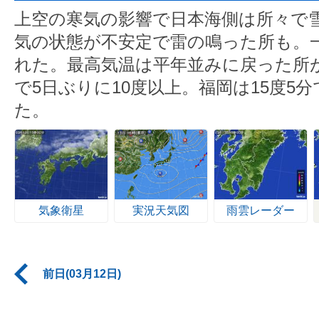
上空の寒気の影響で日本海側は所々で
気の状態が不安定で雷の鳴った所も。
れた。最高気温は平年並みに戻った所が
で5日ぶりに10度以上。福岡は15度5分
た。
気象衛星
実況天気図
雨雲レーダー
前日(03月12日)