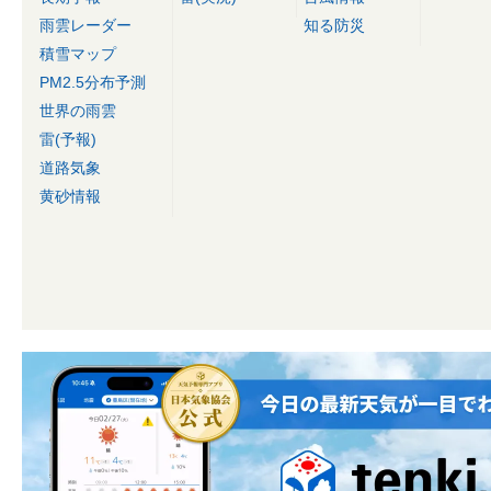
雨雲レーダー
知る防災
積雪マップ
PM2.5分布予測
世界の雨雲
雷(予報)
道路気象
黄砂情報