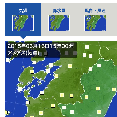
気温
降水量
風向・風速