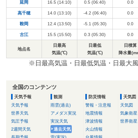
延岡
16.5 (14:10)
0.5 (06:40)
0.0
高千穂
14.0 (13:10)
-4.2 (06:40)
0.0
鞍岡
12.4 (13:50)
-5.1 (05:30)
0.0
古江
15.5 (15:50)
0.3 (05:30)
0.0
日最高
日最低
日積算
地点名
気温(℃)
気温(℃)
降水量(m
※日最高気温・日最低気温・日最大風
全国のコンテンツ
天気予報
観測
防災情報
天気図
天気予報
雨雲(過去)
警報・注意報
天気図
世界天気
アメダス実況
地震情報
気象衛星
気圧予報
実況天気
津波情報
世界衛星
2週間天気
過去天気
火山情報
長期予報
雷(実況)
台風情報