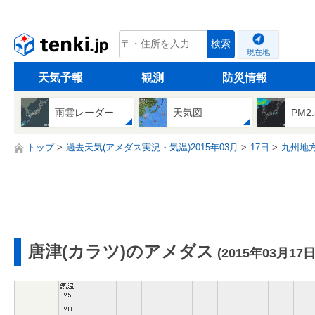
tenki.jp
検索
現在地
天気予報
観測
防災情報
雨雲レーダー
天気図
PM2
トップ
過去天気(アメダス実況・気温)2015年03月
17日
九州地
唐津(カラツ)のアメダス
(2015年03月17日