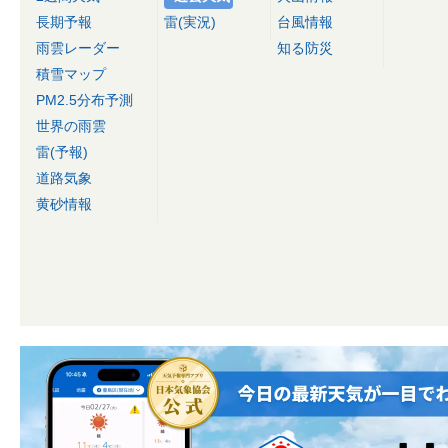
長期予報
雷(実況)
台風情報
雨雲レーダー
知る防災
積雪マップ
PM2.5分布予測
世界の雨雲
雷(予報)
道路気象
黄砂情報