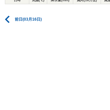
日時
気温(℃)
降水量(mm)
風向(16方位)
風速
前日(03月16日)