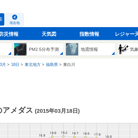
索
現在地
防災情報
天気図
指数情報
レジャー
PM2.5分布予測
地震情報
気
3月
18日
東北地方
福島県
東白川
のアメダス
(2015年03月18日)