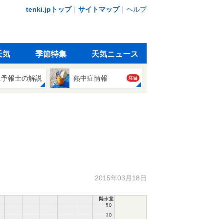
tenki.jpトップ
｜
サイトマップ
｜
ヘルプ
天気
季節特集
天気ニュース
象予報士の解説
熱中症情報
注目
2015年03月18日