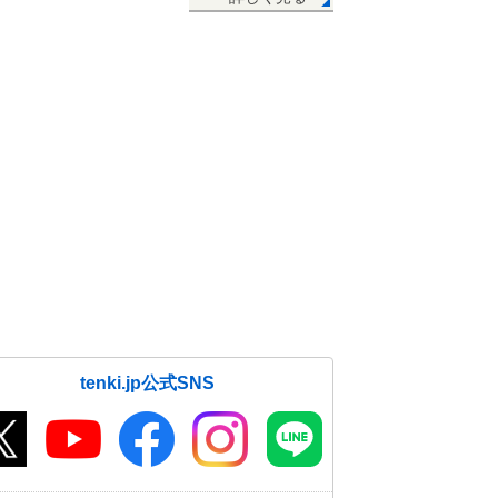
tenki.jp公式SNS