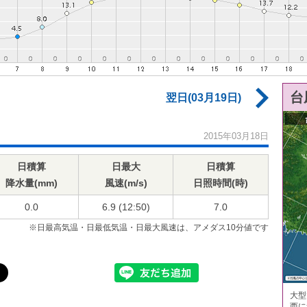
台
翌日(03月19日)
2015年03月18日
日積算
日最大
日積算
降水量(mm)
風速(m/s)
日照時間(時)
0.0
6.9 (12:50)
7.0
※日最高気温・日最低気温・日最大風速は、アメダス10分値です
大型
西に