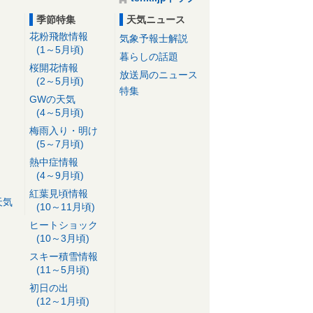
季節特集
天気ニュース
花粉飛散情報
気象予報士解説
(1～5月頃)
暮らしの話題
桜開花情報
放送局のニュース
(2～5月頃)
特集
GWの天気
(4～5月頃)
梅雨入り・明け
(5～7月頃)
熱中症情報
(4～9月頃)
紅葉見頃情報
天気
(10～11月頃)
ヒートショック
(10～3月頃)
スキー積雪情報
(11～5月頃)
初日の出
(12～1月頃)