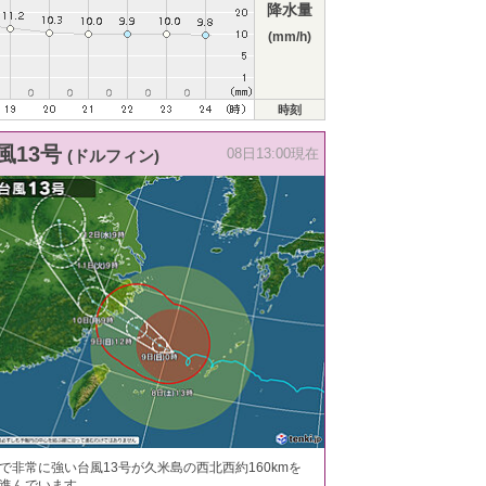
降水量
(mm/h)
時刻
風13号
(ドルフィン)
08日13:00現在
で非常に強い台風13号が久米島の西北西約160kmを
進んでいます