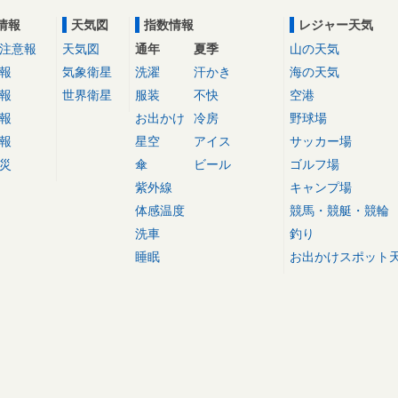
情報
天気図
指数情報
レジャー天気
注意報
天気図
通年
夏季
山の天気
報
気象衛星
洗濯
汗かき
海の天気
報
世界衛星
服装
不快
空港
報
お出かけ
冷房
野球場
報
星空
アイス
サッカー場
災
傘
ビール
ゴルフ場
紫外線
キャンプ場
体感温度
競馬・競艇・競輪
洗車
釣り
睡眠
お出かけスポット