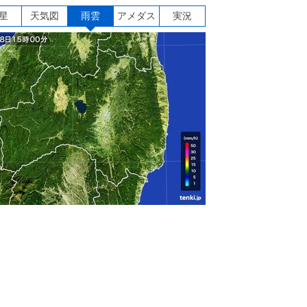
星
天気図
雨雲
アメダス
実況