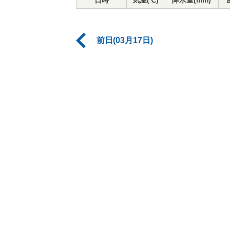
日時
気温(℃)
降水量(mm)
前日(03月17日)