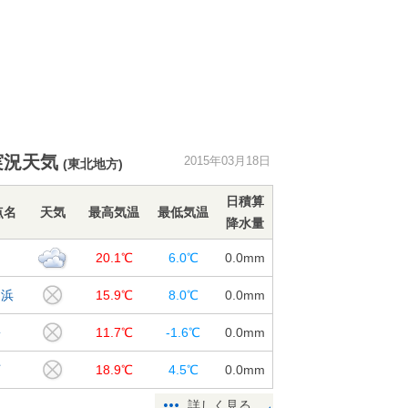
実況天気
2015年03月18日
(東北地方)
日積算
点名
天気
最高気温
最低気温
降水量
島
20.1℃
6.0℃
0.0
mm
名浜
15.9℃
8.0℃
0.0
mm
松
11.7℃
-1.6℃
0.0
mm
河
18.9℃
4.5℃
0.0
mm
詳しく見る