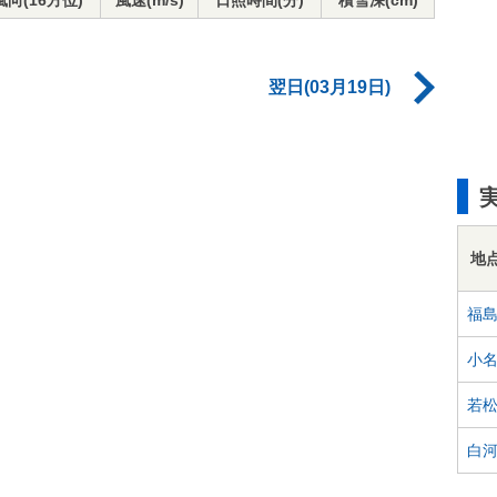
風向(16方位)
風速(m/s)
日照時間(分)
積雪深(cm)
翌日(03月19日)
地
福
小
若
白