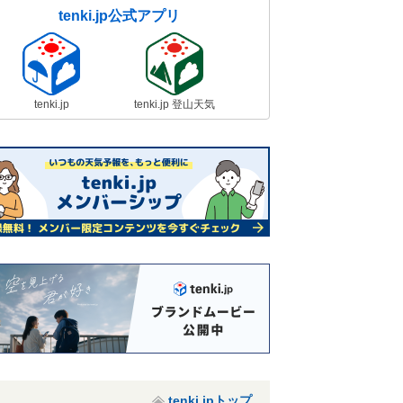
tenki.jp公式アプリ
tenki.jp
tenki.jp 登山天気
tenki.jpトップ