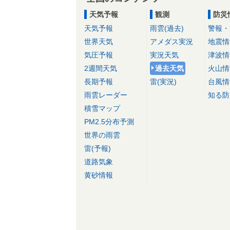
天気予報
観測
防災
天気予報
雨雲(過去)
警報・
世界天気
アメダス実況
地震情
気圧予報
実況天気
津波情
2週間天気
過去天気
火山情
長期予報
雷(実況)
台風情
雨雲レーダー
知る防
積雪マップ
PM2.5分布予測
世界の雨雲
雷(予報)
道路気象
黄砂情報