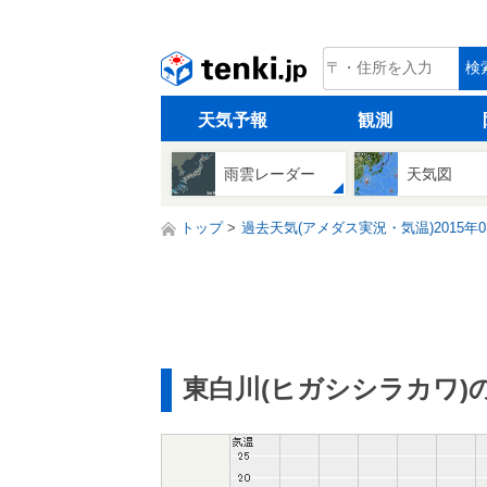
tenki.jp
検
天気予報
観測
雨雲レーダー
天気図
トップ
過去天気(アメダス実況・気温)2015年0
東白川(ヒガシシラカワ)