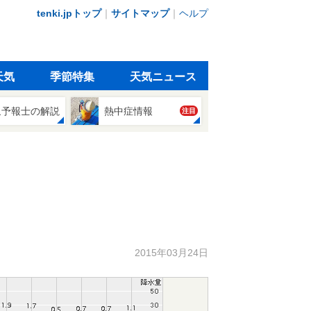
tenki.jpトップ
｜
サイトマップ
｜
ヘルプ
天気
季節特集
天気ニュース
象予報士の解説
熱中症情報
注目
2015年03月24日