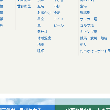
報
世界衛星
服装
不快
空港
報
お出かけ
冷房
野球場
報
星空
アイス
サッカー場
災
傘
ビール
ゴルフ場
紫外線
キャンプ場
体感温度
競馬・競艇・競輪
洗車
釣り
睡眠
お出かけスポット