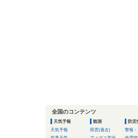
全国のコンテンツ
天気予報
観測
防災
天気予報
雨雲(過去)
警報・
世界天気
アメダス実況
地震情