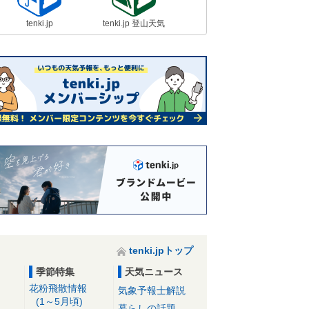
tenki.jp
tenki.jp 登山天気
tenki.jpトップ
季節特集
天気ニュース
花粉飛散情報
気象予報士解説
(1～5月頃)
暮らしの話題