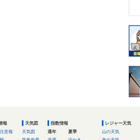
情報
天気図
指数情報
レジャー天気
注意報
天気図
通年
夏季
山の天気
報
気象衛星
洗濯
汗かき
海の天気