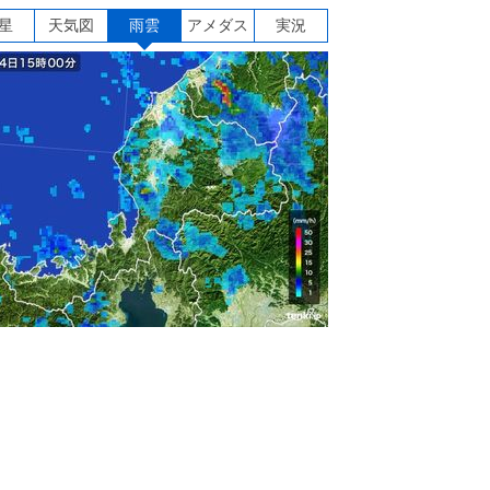
星
天気図
雨雲
アメダス
実況