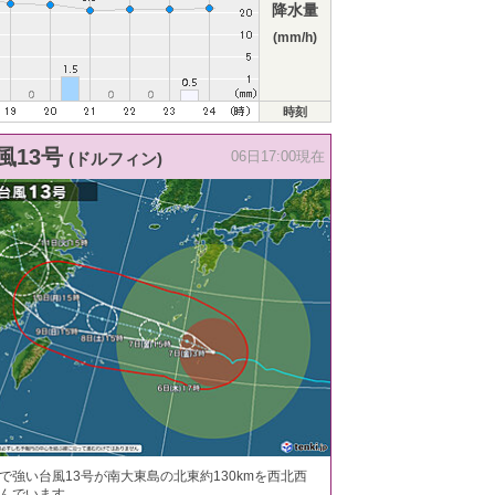
降水量
(mm/h)
時刻
風13号
(ドルフィン)
06日17:00現在
で強い台風13号が南大東島の北東約130kmを西北西
んでいます