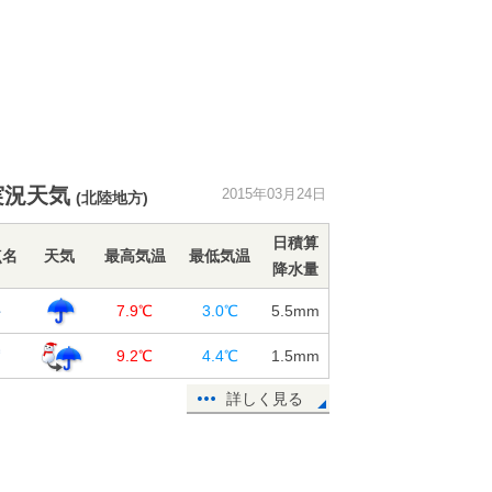
実況天気
2015年03月24日
(北陸地方)
日積算
点名
天気
最高気温
最低気温
降水量
井
7.9℃
3.0℃
5.5
mm
賀
9.2℃
4.4℃
1.5
mm
詳しく見る