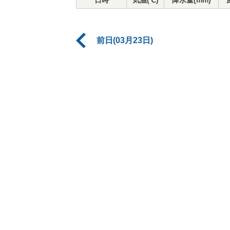
日時
気温(℃)
降水量(mm)
前日(03月23日)