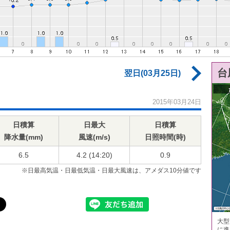
台
翌日(03月25日)
2015年03月24日
日積算
日最大
日積算
降水量(mm)
風速(m/s)
日照時間(時)
6.5
4.2 (14:20)
0.9
※日最高気温・日最低気温・日最大風速は、アメダス10分値です
大型
に進