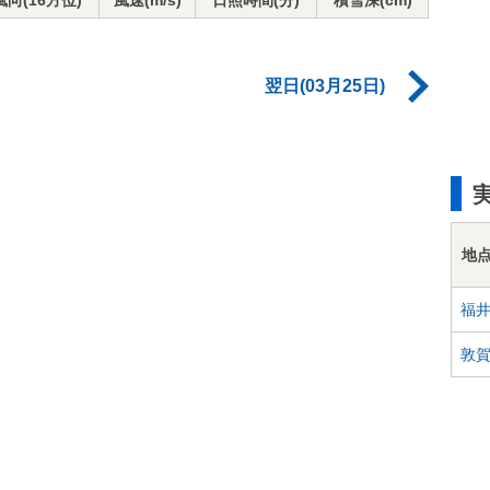
風向(16方位)
風速(m/s)
日照時間(分)
積雪深(cm)
翌日(03月25日)
地
福
敦