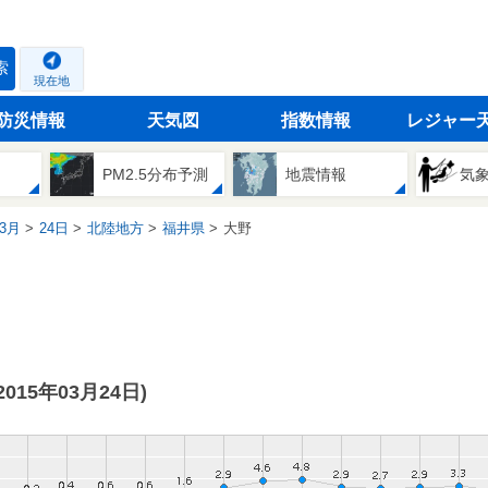
索
現在地
防災情報
天気図
指数情報
レジャー
PM2.5分布予測
地震情報
気
3月
24日
北陸地方
福井県
大野
(2015年03月24日)