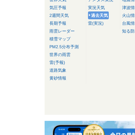
気圧予報
実況天気
津波情
2週間天気
過去天気
火山情
長期予報
雷(実況)
台風情
雨雲レーダー
知る防
積雪マップ
PM2.5分布予測
世界の雨雲
雷(予報)
道路気象
黄砂情報