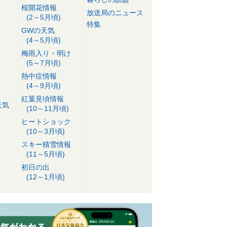
桜開花情報
放送局のニュース
(2～5月頃)
特集
GWの天気
(4～5月頃)
梅雨入り・明け
(5～7月頃)
熱中症情報
(4～9月頃)
紅葉見頃情報
天気
(10～11月頃)
ヒートショック
(10～3月頃)
スキー積雪情報
(11～5月頃)
初日の出
(12～1月頃)