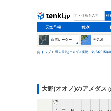
tenki.jp
検
天気予報
観測
雨雲レーダー
天気図
トップ
過去天気(アメダス実況・気温)2015年0
大野(オオノ)のアメダス