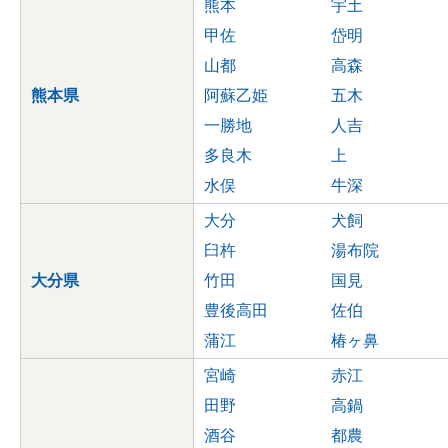
熊本
宇土
甲佐
岱明
山都
高森
熊本県
阿蘇乙姫
五木
一勝地
人吉
多良木
上
水俣
牛深
大分
犬飼
臼杵
湯布院
大分県
竹田
国見
豊後高田
佐伯
蒲江
椿ヶ鼻
宮崎
赤江
田野
高鍋
酒谷
都農