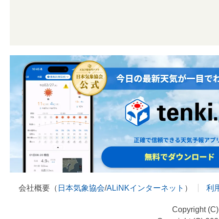
会社概要（
日本気象協会
/
ALiNKインターネット
）
利
Copyright (C