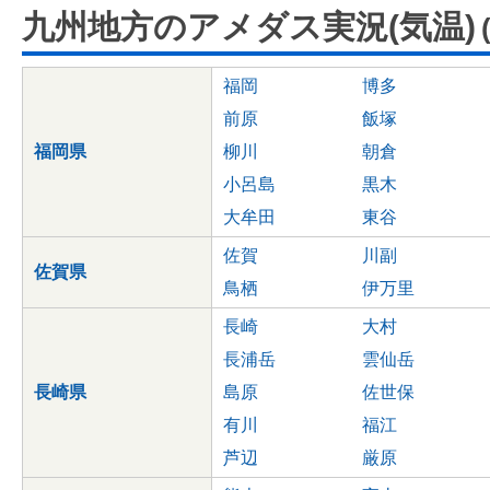
九州地方のアメダス実況(気温)
福岡
博多
前原
飯塚
福岡県
柳川
朝倉
小呂島
黒木
大牟田
東谷
佐賀
川副
佐賀県
鳥栖
伊万里
長崎
大村
長浦岳
雲仙岳
長崎県
島原
佐世保
有川
福江
芦辺
厳原