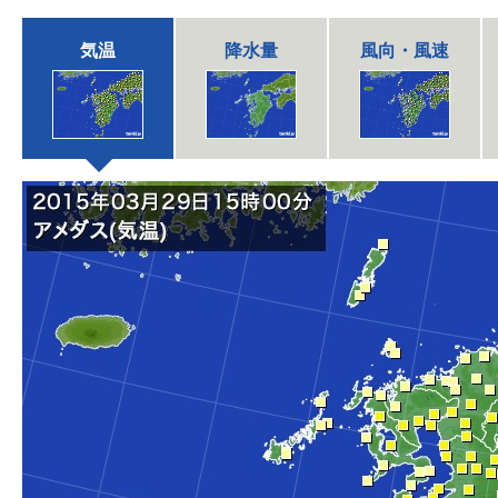
気温
降水量
風向・風速