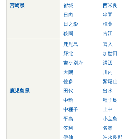
宮崎県
都城
西米良
日向
串間
日之影
椎葉
鞍岡
古江
鹿児島
喜入
輝北
加世田
吉ケ別府
溝辺
大隅
川内
佐多
紫尾山
鹿児島県
田代
出水
中甑
種子島
中種子
上中
平島
小宝島
笠利
名瀬
伊仙
沖永良部