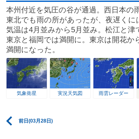
本州付近を気圧の谷が通過。西日本の
東北でも雨の所があったが、夜遅くに
気温は4月並みから5月並み。松江と津
東京と福岡では満開に。東京は開花か
満開になった。
気象衛星
実況天気図
雨雲レーダー
前日(03月28日)