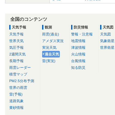
全国のコンテンツ
天気予報
観測
防災情報
天気図
天気予報
雨雲(過去)
警報・注意報
天気図
世界天気
アメダス実況
地震情報
気象衛星
気圧予報
実況天気
津波情報
世界衛星
2週間天気
過去天気
火山情報
長期予報
雷(実況)
台風情報
雨雲レーダー
知る防災
積雪マップ
PM2.5分布予測
世界の雨雲
雷(予報)
道路気象
黄砂情報