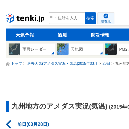
tenki.jp
検索
現在地
天気予報
観測
防災情報
雨雲レーダー
天気図
PM2
トップ
過去天気(アメダス実況・気温)2015年03月
29日
九州地
九州地方のアメダス実況(気温)
(2015年
前日(03月28日)