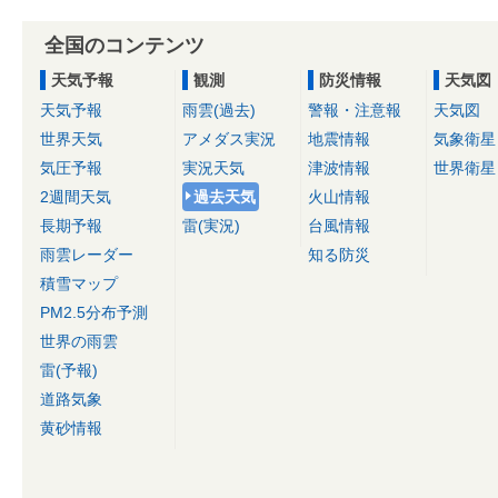
全国のコンテンツ
天気予報
観測
防災情報
天気図
天気予報
雨雲(過去)
警報・注意報
天気図
世界天気
アメダス実況
地震情報
気象衛星
気圧予報
実況天気
津波情報
世界衛星
2週間天気
過去天気
火山情報
長期予報
雷(実況)
台風情報
雨雲レーダー
知る防災
積雪マップ
PM2.5分布予測
世界の雨雲
雷(予報)
道路気象
黄砂情報