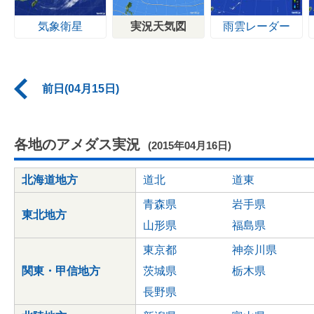
気象衛星
実況天気図
雨雲レーダー
前日(04月15日)
各地のアメダス実況
(2015年04月16日)
北海道地方
道北
道東
青森県
岩手県
東北地方
山形県
福島県
東京都
神奈川県
関東・甲信地方
茨城県
栃木県
長野県