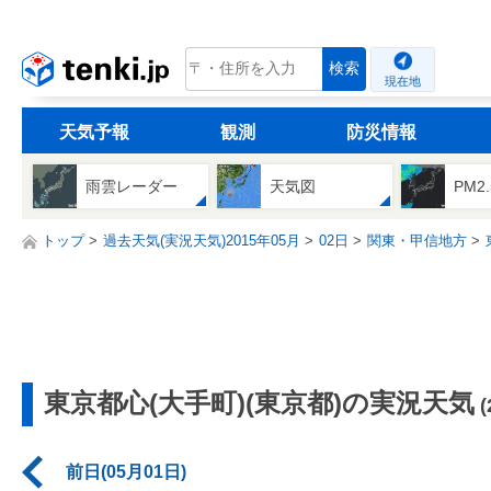
tenki.jp
検索
現在地
天気予報
観測
防災情報
雨雲レーダー
天気図
PM2
トップ
過去天気(実況天気)2015年05月
02日
関東・甲信地方
東京都心(大手町)(東京都)の実況天気
前日(05月01日)