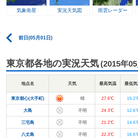
気象衛星
実況天気図
雨雲レーダー
前日(05月01日)
東京都各地の実況天気
(2015年0
地点名
天気
最高気温
最低気
東京都心(大手町)
晴
27.6℃
15.2
大島
不明
24.3℃
12.6
三宅島
不明
21.2℃
14.6
八丈島
不明
22.3℃
16.6