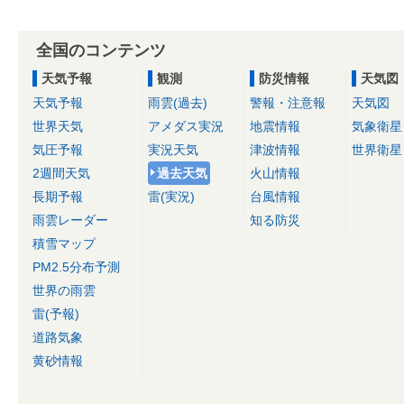
全国のコンテンツ
天気予報
観測
防災情報
天気図
天気予報
雨雲(過去)
警報・注意報
天気図
世界天気
アメダス実況
地震情報
気象衛星
気圧予報
実況天気
津波情報
世界衛星
2週間天気
過去天気
火山情報
長期予報
雷(実況)
台風情報
雨雲レーダー
知る防災
積雪マップ
PM2.5分布予測
世界の雨雲
雷(予報)
道路気象
黄砂情報