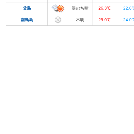
父島
曇のち晴
26.3℃
22.6
南鳥島
不明
29.0℃
24.0