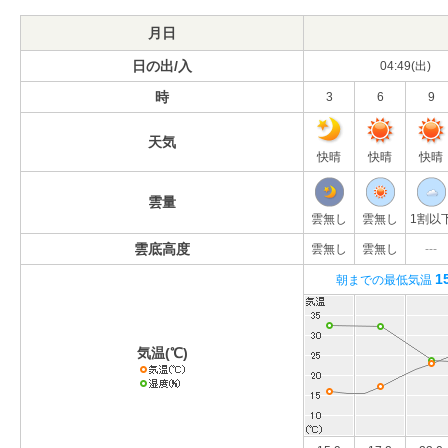
月日
日の出/入
04:49(出)
時
3
6
9
天気
快晴
快晴
快晴
雲量
雲無し
雲無し
1割以
雲底高度
雲無し
雲無し
---
1
朝までの最低気温
気温(℃)