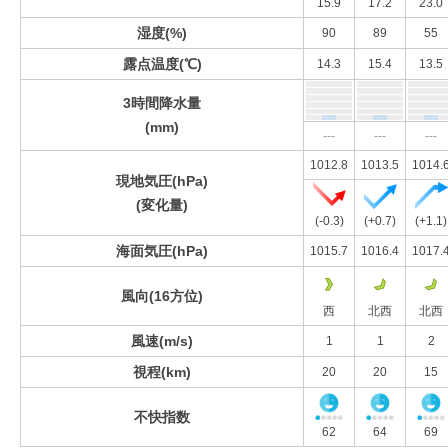
15.9
17.2
23.0
湿度(%)
90
89
55
露点温度(℃)
14.3
15.4
13.5
3時間降水量
(mm)
---
---
---
1012.8
1013.5
1014.
現地気圧(hPa)
(変化量)
(-0.3)
(+0.7)
(+1.1)
海面気圧(hPa)
1015.7
1016.4
1017.
風向(16方位)
西
北西
北西
風速(m/s)
1
1
2
視程(km)
20
20
15
不快指数
62
64
69