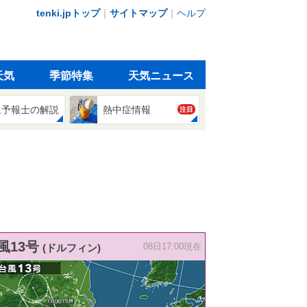
tenki.jpトップ
｜
サイトマップ
｜
ヘルプ
天気
季節特集
天気ニュース
象予報士の解説
熱中症情報
注目
風13号
(ドルフィン)
08日17:00現在