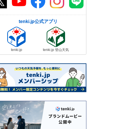
tenki.jp公式アプリ
tenki.jp
tenki.jp 登山天気