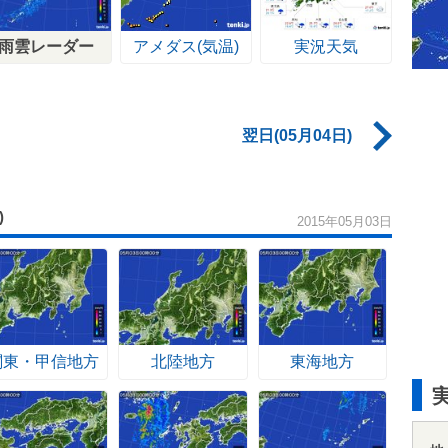
雨雲レーダー
アメダス(気温)
実況天気
翌日(05月04日)
)
2015年05月03日
関東・甲信地方
北陸地方
東海地方