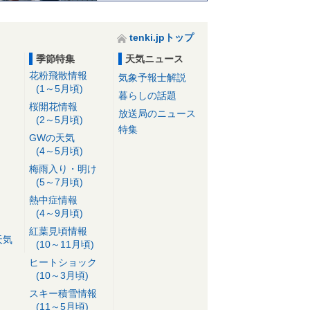
tenki.jpトップ
季節特集
天気ニュース
花粉飛散情報
気象予報士解説
(1～5月頃)
暮らしの話題
桜開花情報
放送局のニュース
(2～5月頃)
特集
GWの天気
(4～5月頃)
梅雨入り・明け
(5～7月頃)
熱中症情報
(4～9月頃)
紅葉見頃情報
天気
(10～11月頃)
ヒートショック
(10～3月頃)
スキー積雪情報
(11～5月頃)