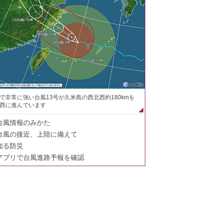
で非常に強い台風13号が久米島の西北西約180kmを
西に進んでいます
台風情報のみかた
台風の接近、上陸に備えて
知る防災
アプリで台風進路予報を確認