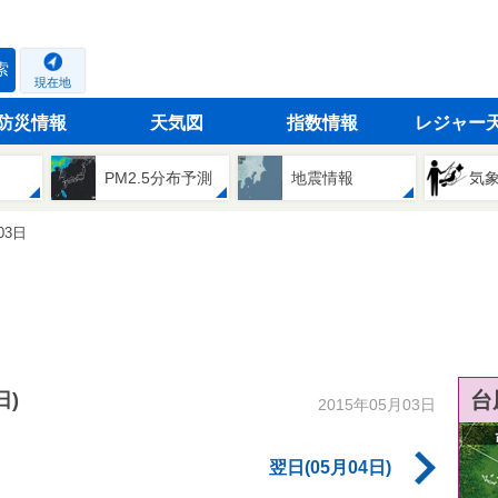
索
現在地
防災情報
天気図
指数情報
レジャー
PM2.5分布予測
地震情報
気
03日
台
日)
2015年05月03日
翌日(05月04日)