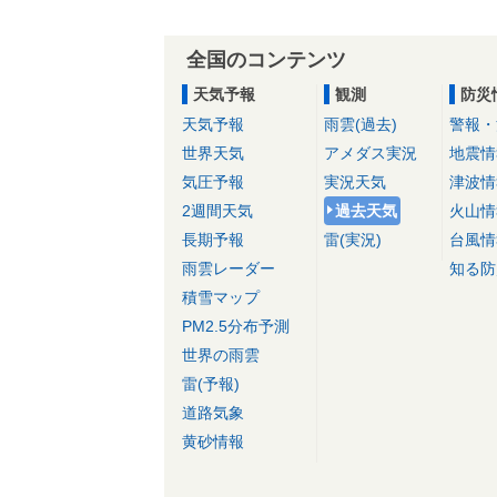
全国のコンテンツ
天気予報
観測
防災
天気予報
雨雲(過去)
警報・
世界天気
アメダス実況
地震情
気圧予報
実況天気
津波情
2週間天気
過去天気
火山情
長期予報
雷(実況)
台風情
雨雲レーダー
知る防
積雪マップ
PM2.5分布予測
世界の雨雲
雷(予報)
道路気象
黄砂情報