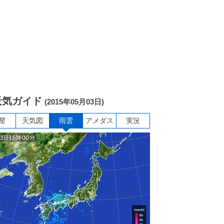
天気ガイド
(2015年05月03日)
星
天気図
雨雲
アメダス
実況