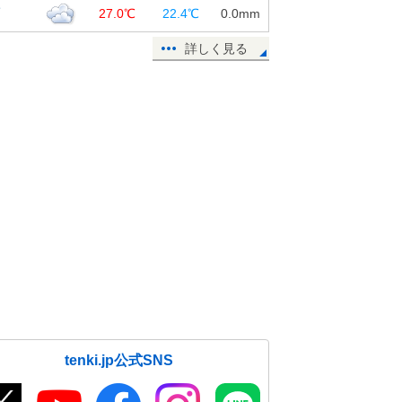
覇
27.0℃
22.4℃
0.0
mm
詳しく見る
tenki.jp公式SNS