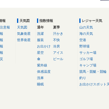
情報
天気図
指数情報
レジャー天気
注意報
天気図
通年
夏季
山の天気
報
気象衛星
洗濯
汗かき
海の天気
報
世界衛星
服装
不快
空港
報
お出かけ
冷房
野球場
報
星空
アイス
サッカー場
災
傘
ビール
ゴルフ場
紫外線
キャンプ場
体感温度
競馬・競艇・競輪
洗車
釣り
睡眠
お出かけスポット