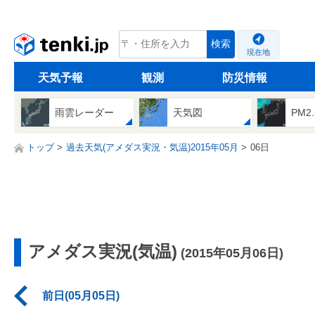
tenki.jp
検索
現在地
天気予報
観測
防災情報
雨雲レーダー
天気図
PM2
トップ
過去天気(アメダス実況・気温)2015年05月
06日
アメダス実況(気温)
(2015年05月06日)
前日(05月05日)