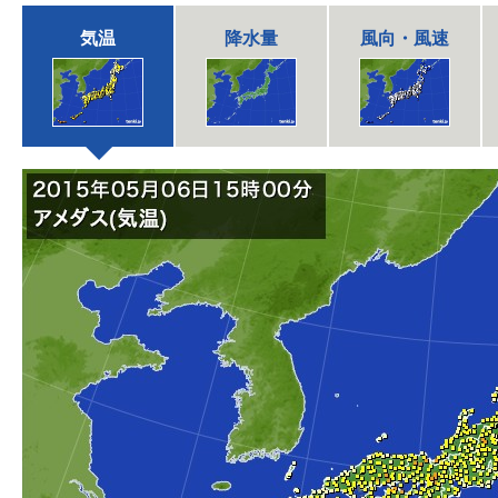
気温
降水量
風向・風速