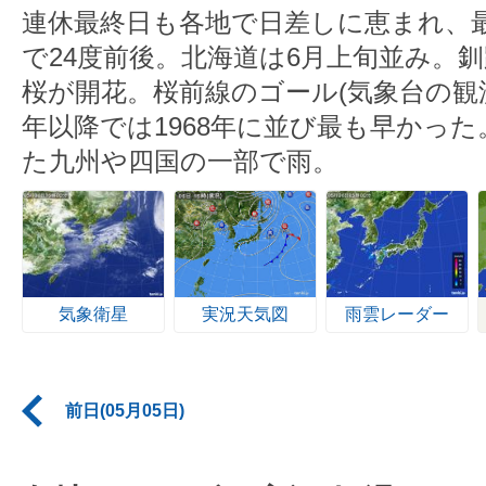
連休最終日も各地で日差しに恵まれ、
で24度前後。北海道は6月上旬並み。
桜が開花。桜前線のゴール(気象台の観測
年以降では1968年に並び最も早かっ
た九州や四国の一部で雨。
気象衛星
実況天気図
雨雲レーダー
前日(05月05日)