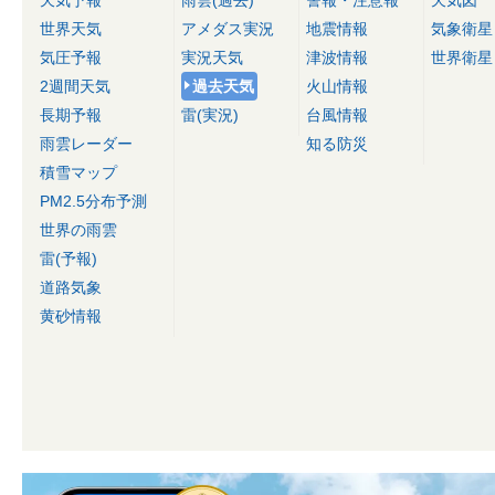
世界天気
アメダス実況
地震情報
気象衛星
気圧予報
実況天気
津波情報
世界衛星
2週間天気
過去天気
火山情報
長期予報
雷(実況)
台風情報
雨雲レーダー
知る防災
積雪マップ
PM2.5分布予測
世界の雨雲
雷(予報)
道路気象
黄砂情報