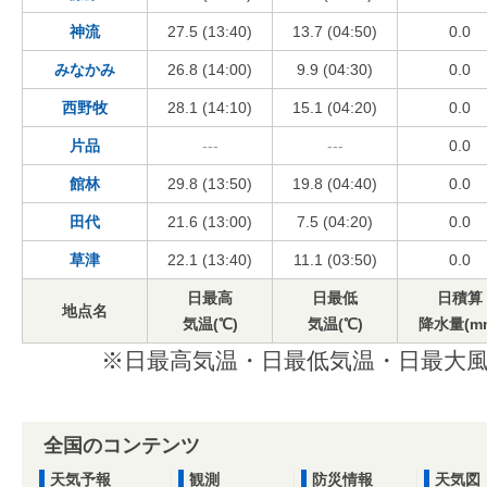
神流
27.5 (13:40)
13.7 (04:50)
0.0
みなかみ
26.8 (14:00)
9.9 (04:30)
0.0
西野牧
28.1 (14:10)
15.1 (04:20)
0.0
片品
---
---
0.0
館林
29.8 (13:50)
19.8 (04:40)
0.0
田代
21.6 (13:00)
7.5 (04:20)
0.0
草津
22.1 (13:40)
11.1 (03:50)
0.0
日最高
日最低
日積算
地点名
気温(℃)
気温(℃)
降水量(m
※日最高気温・日最低気温・日最大風
全国のコンテンツ
天気予報
観測
防災情報
天気図