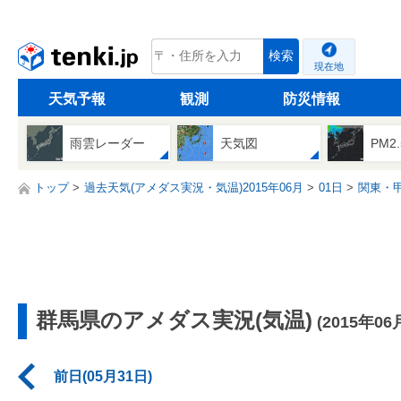
tenki.jp
検索
現在地
天気予報
観測
防災情報
雨雲レーダー
天気図
PM2
トップ
過去天気(アメダス実況・気温)2015年06月
01日
関東・
群馬県のアメダス実況(気温)
(2015年06
前日(05月31日)