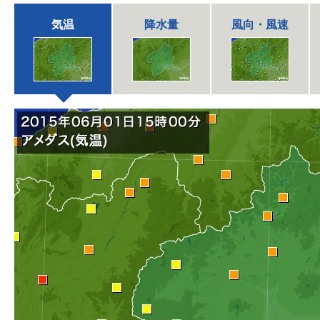
気温
降水量
風向・風速