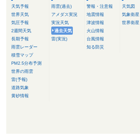
天気予報
雨雲(過去)
警報・注意報
天気図
世界天気
アメダス実況
地震情報
気象衛星
気圧予報
実況天気
津波情報
世界衛星
2週間天気
過去天気
火山情報
長期予報
雷(実況)
台風情報
雨雲レーダー
知る防災
積雪マップ
PM2.5分布予測
世界の雨雲
雷(予報)
道路気象
黄砂情報