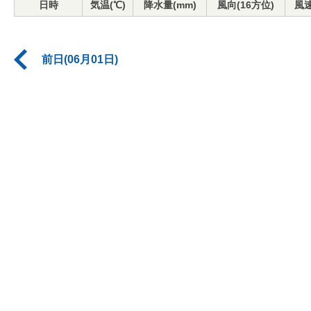
日時
気温(℃)
降水量(mm)
風向(16方位)
風速
前日(06月01日)