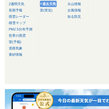
2週間天気
過去天気
火山情報
長期予報
雷(実況)
台風情報
雨雲レーダー
知る防災
積雪マップ
PM2.5分布予測
世界の雨雲
雷(予報)
道路気象
黄砂情報