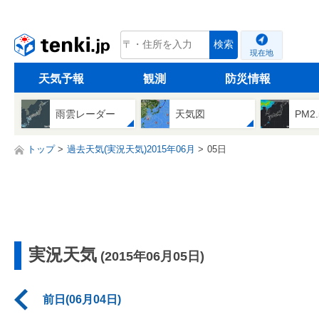
tenki.jp
検索
現在地
天気予報
観測
防災情報
雨雲レーダー
天気図
PM2
トップ
過去天気(実況天気)2015年06月
05日
実況天気
(2015年06月05日)
前日(06月04日)