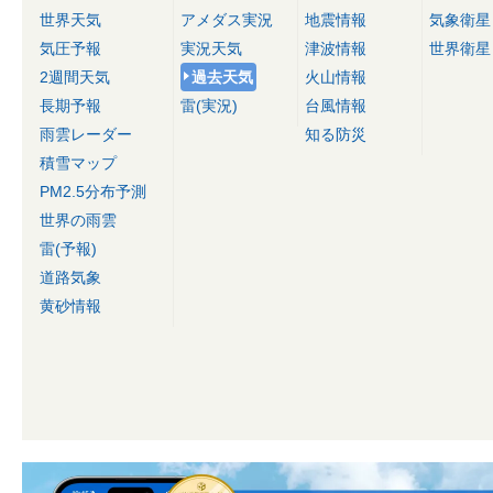
世界天気
アメダス実況
地震情報
気象衛星
気圧予報
実況天気
津波情報
世界衛星
2週間天気
過去天気
火山情報
長期予報
雷(実況)
台風情報
雨雲レーダー
知る防災
積雪マップ
PM2.5分布予測
世界の雨雲
雷(予報)
道路気象
黄砂情報