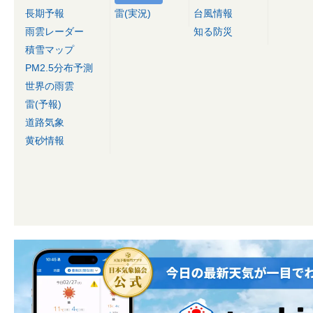
長期予報
雷(実況)
台風情報
雨雲レーダー
知る防災
積雪マップ
PM2.5分布予測
世界の雨雲
雷(予報)
道路気象
黄砂情報