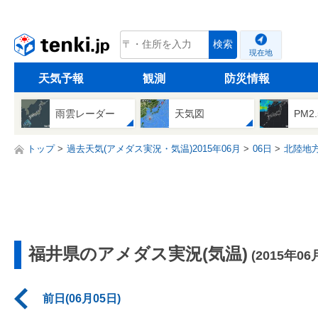
tenki.jp
検索
現在地
天気予報
観測
防災情報
雨雲レーダー
天気図
PM2
トップ
過去天気(アメダス実況・気温)2015年06月
06日
北陸地
福井県のアメダス実況(気温)
(2015年06
前日(06月05日)