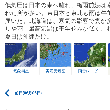
低気圧は日本の東へ離れ、梅雨前線は
れた所が多い。東日本と東北も雨は午
届いた。北海道は、寒気の影響で雲が
りや雨。最高気温は平年並みか低く、
夏日は沖縄だけ。
気象衛星
実況天気図
雨雲レーダー
前日(06月05日)