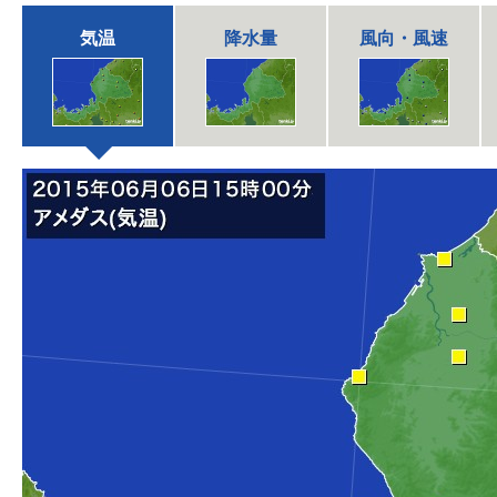
気温
降水量
風向・風速