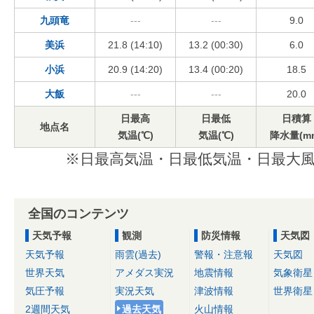
九頭竜
---
---
9.0
美浜
21.8 (14:10)
13.2 (00:30)
6.0
小浜
20.9 (14:20)
13.4 (00:20)
18.5
大飯
---
---
20.0
日最高
日最低
日積算
地点名
気温(℃)
気温(℃)
降水量(m
※日最高気温・日最低気温・日最大風
全国のコンテンツ
天気予報
観測
防災情報
天気図
天気予報
雨雲(過去)
警報・注意報
天気図
世界天気
アメダス実況
地震情報
気象衛星
気圧予報
実況天気
津波情報
世界衛星
2週間天気
過去天気
火山情報