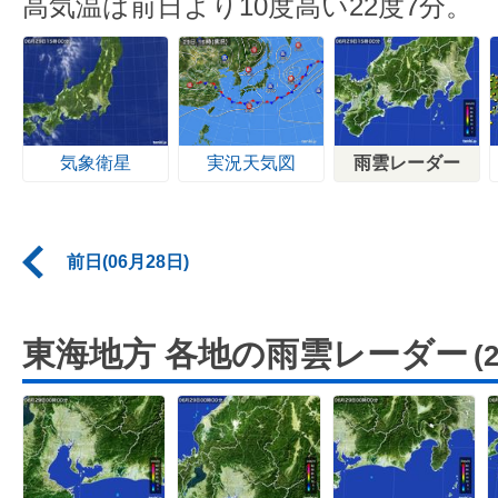
高気温は前日より10度高い22度7分。
気象衛星
実況天気図
雨雲レーダー
前日(06月28日)
東海地方 各地の雨雲レーダー
(