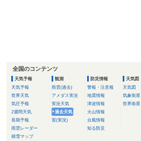
全国のコンテンツ
天気予報
観測
防災情報
天気図
天気予報
雨雲(過去)
警報・注意報
天気図
世界天気
アメダス実況
地震情報
気象衛星
気圧予報
実況天気
津波情報
世界衛星
2週間天気
過去天気
火山情報
長期予報
雷(実況)
台風情報
雨雲レーダー
知る防災
積雪マップ