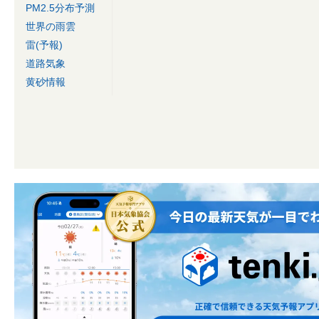
PM2.5分布予測
世界の雨雲
雷(予報)
道路気象
黄砂情報