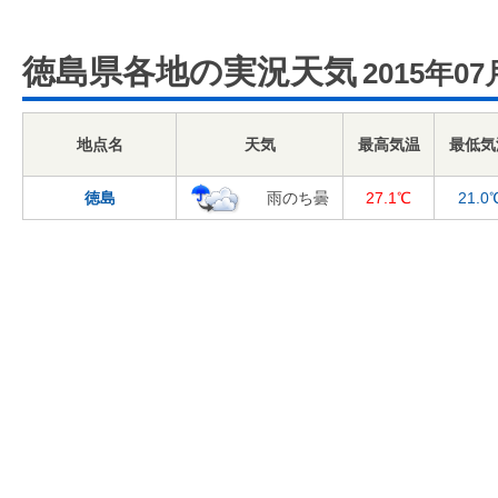
徳島県各地の実況天気
2015年07
地点名
天気
最高気温
最低気
徳島
雨のち曇
27.1℃
21.0