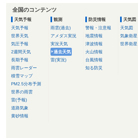
全国のコンテンツ
天気予報
観測
防災情報
天気図
天気予報
雨雲(過去)
警報・注意報
天気図
世界天気
アメダス実況
地震情報
気象衛星
気圧予報
実況天気
津波情報
世界衛星
2週間天気
過去天気
火山情報
長期予報
雷(実況)
台風情報
雨雲レーダー
知る防災
積雪マップ
PM2.5分布予測
世界の雨雲
雷(予報)
道路気象
黄砂情報