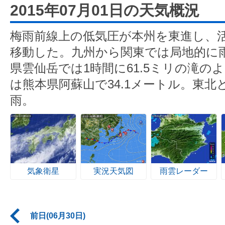
2015年07月01日の天気概況
梅雨前線上の低気圧が本州を東進し、
移動した。九州から関東では局地的に
県雲仙岳では1時間に61.5ミリの滝の
は熊本県阿蘇山で34.1メートル。東
雨。
気象衛星
実況天気図
雨雲レーダー
前日(06月30日)