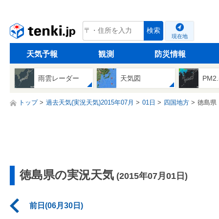
tenki.jp
検索
現在地
天気予報
観測
防災情報
雨雲レーダー
天気図
PM2
トップ
過去天気(実況天気)2015年07月
01日
四国地方
徳島県
徳島県の実況天気
(2015年07月01日)
前日(06月30日)