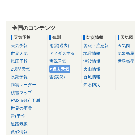
全国のコンテンツ
天気予報
観測
防災情報
天気図
天気予報
雨雲(過去)
警報・注意報
天気図
世界天気
アメダス実況
地震情報
気象衛星
気圧予報
実況天気
津波情報
世界衛星
2週間天気
過去天気
火山情報
長期予報
雷(実況)
台風情報
雨雲レーダー
知る防災
積雪マップ
PM2.5分布予測
世界の雨雲
雷(予報)
道路気象
黄砂情報