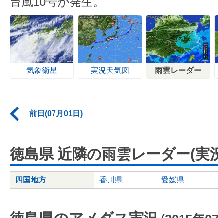
台風10号が発生。
気象衛星
実況天気図
雨雲レーダー
前日(07月01日)
徳島県 近隣の雨雲レーダー(実況
四国地方
香川県
愛媛県