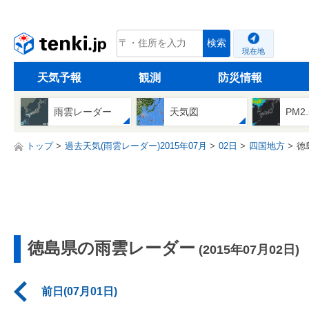
tenki.jp
検索
現在地
天気予報
観測
防災情報
雨雲レーダー
天気図
PM2
トップ
過去天気(雨雲レーダー)2015年07月
02日
四国地方
徳
徳島県の雨雲レーダー
(2015年07月02日)
前日(07月01日)