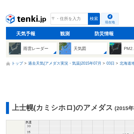
tenki.jp
検索
現在地
天気予報
観測
防災情報
雨雲レーダー
天気図
PM2
トップ
過去天気(アメダス実況・気温)2015年07月
03日
北海道
上士幌(カミシホロ)のアメダス
(2015