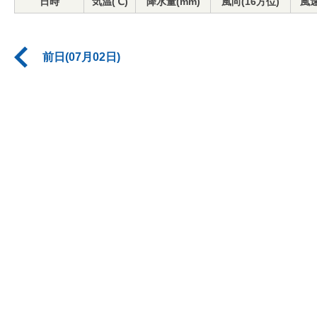
日時
気温(℃)
降水量(mm)
風向(16方位)
風速
前日(07月02日)