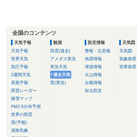
全国のコンテンツ
天気予報
観測
防災情報
天気図
天気予報
雨雲(過去)
警報・注意報
天気図
世界天気
アメダス実況
地震情報
気象衛星
気圧予報
実況天気
津波情報
世界衛星
2週間天気
過去天気
火山情報
長期予報
雷(実況)
台風情報
雨雲レーダー
知る防災
積雪マップ
PM2.5分布予測
世界の雨雲
雷(予報)
道路気象